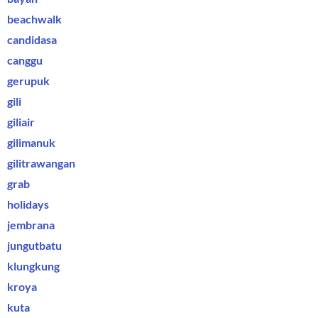
beachwalk
candidasa
canggu
gerupuk
gili
giliair
gilimanuk
gilitrawangan
grab
holidays
jembrana
jungutbatu
klungkung
kroya
kuta