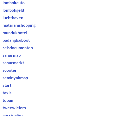
lombokauto
lombokgeld
luchthaven
mataramshopping
mundukhotel
padangbaiboot
reisdocumenten
sanurmap
sanurmarkt
scooter
seminyakmap
start
taxis
tuban
tweewielers
vaccinaties