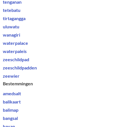
tenganan
tetebatu
tirtagangga
uluwatu
wanagiri
waterpalace
waterpaleis
zeeschildpad
zeeschildpadden
zeewier
Bestemmingen
amedsalt
balikaart
balimap
bangsal
bayan