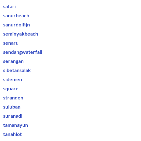
Krijg 20% korting
safari
sanurbeach
sanurdolfijn
seminyakbeach
senaru
sendangwaterfall
serangan
sibetansalak
sidemen
square
stranden
suluban
suranadi
tamanayun
tanahlot