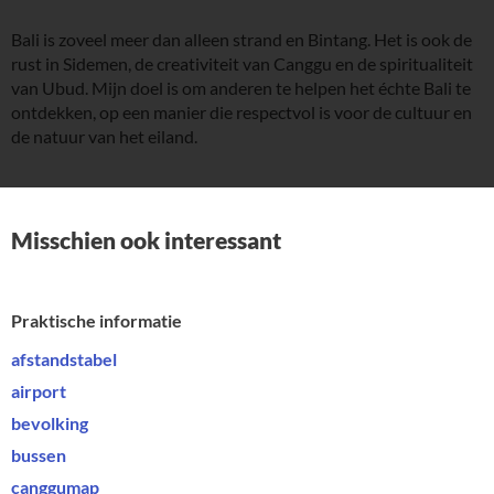
Bali is zoveel meer dan alleen strand en Bintang. Het is ook de
rust in Sidemen, de creativiteit van Canggu en de spiritualiteit
van Ubud. Mijn doel is om anderen te helpen het échte Bali te
ontdekken, op een manier die respectvol is voor de cultuur en
de natuur van het eiland.
Misschien ook interessant
Praktische informatie
afstandstabel
airport
bevolking
bussen
canggumap