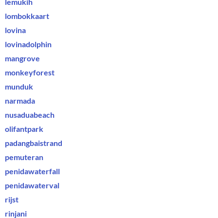
lemukih
lombokkaart
lovina
lovinadolphin
mangrove
monkeyforest
munduk
narmada
nusaduabeach
olifantpark
Tijdelijke korting!
padangbaistrand
pemuteran
Booking.com
geeft tijdelijke
penidawaterfall
kortingen van minstens
20%
op
penidawaterval
verblijven in
Bali
rijst
rinjani