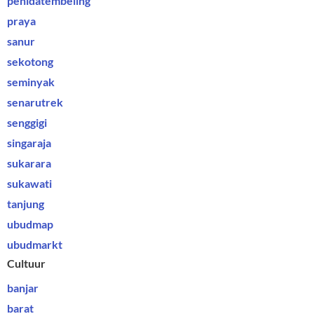
penidatembeling
praya
sanur
sekotong
seminyak
senarutrek
senggigi
singaraja
sukarara
sukawati
tanjung
ubudmap
ubudmarkt
Cultuur
banjar
barat