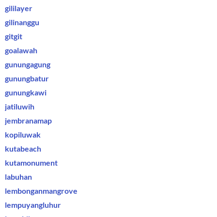
gililayer
gilinanggu
gitgit
goalawah
gunungagung
gunungbatur
gunungkawi
jatiluwih
jembranamap
kopiluwak
kutabeach
kutamonument
labuhan
lembonganmangrove
lempuyangluhur