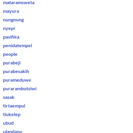
mataramsweta
mayura
nungnung
nyepi
pasifika
penidatempel
people
purabeji
purabesakih
purameduwe
purarambutsiwi
sasak
tirtaempul
tiukelep
ubud
ulandanu