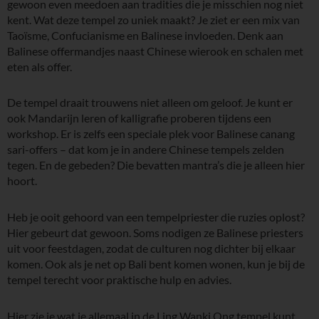
gewoon even meedoen aan tradities die je misschien nog niet
kent. Wat deze tempel zo uniek maakt? Je ziet er een mix van
Taoïsme, Confucianisme en Balinese invloeden. Denk aan
Balinese offermandjes naast Chinese wierook en schalen met
eten als offer.
De tempel draait trouwens niet alleen om geloof. Je kunt er
ook Mandarijn leren of kalligrafie proberen tijdens een
workshop. Er is zelfs een speciale plek voor Balinese canang
sari-offers – dat kom je in andere Chinese tempels zelden
tegen. En de gebeden? Die bevatten mantra’s die je alleen hier
hoort.
Heb je ooit gehoord van een tempelpriester die ruzies oplost?
Hier gebeurt dat gewoon. Soms nodigen ze Balinese priesters
uit voor feestdagen, zodat de culturen nog dichter bij elkaar
komen. Ook als je net op Bali bent komen wonen, kun je bij de
tempel terecht voor praktische hulp en advies.
Hier zie je wat je allemaal in de Ling Wanki Ong tempel kunt