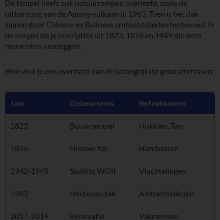
De tempel heeft ook natuurrampen overleefd, zoals de
uitbarsting van de Agung-vulkaan in 1963. Toen is het dak
samen door Chinese en Balinese ambachtslieden herbouwd. In
de tempel zie je inscripties uit 1823, 1876 en 1949 die deze
momenten vastleggen.
Hier vind je een overzicht van de belangrijkste gebeurtenissen:
Jaar
Gebeurtenis
Betrokkenen
1823
Bouw tempel
Hokkien, Tan
1876
Nieuwe hal
Handelaren
1942-1945
Sluiting WOII
Vluchtelingen
1963
Herbouw dak
Ambachtslieden
2017-2019
Renovatie
Vakmensen