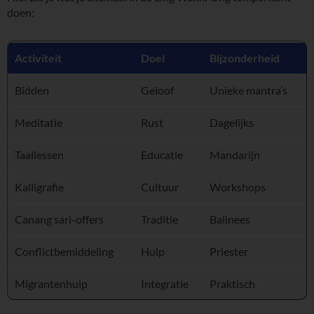
doen:
Activiteit
Doel
Bijzonderheid
Bidden
Geloof
Unieke mantra’s
Meditatie
Rust
Dagelijks
Taallessen
Educatie
Mandarijn
Kalligrafie
Cultuur
Workshops
Canang sari-offers
Traditie
Balinees
Conflictbemiddeling
Hulp
Priester
Migrantenhulp
Integratie
Praktisch