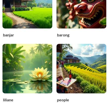
banjar
barong
liliane
people