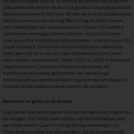
elk met hun eigen functie. Je herkent de tempel aan de groene
dakpannen met draken en de rood-gouden toegangspoort met
Balinese motieven in het hout. Binnen zie je muurschilderingen
die het levensverhaal van Ling Wanki Ong vertellen, samen
met afbeeldingen van lokale planten en dieren. De hoofdhal
staat op een verhoogd stenen platform – typisch Chinees –
maar je komt er via Balinese tempeltrappen. Voor de bouw zijn
lokaal hardhout, Chinese keramiek en Balinese vulkanische
steen gebruikt. Er is ook een open Balinees paviljoen (bale)
waar mensen samenkomen. Tussen 2017 en 2019 is de tempel
opgeknapt door Chinese en Balinese vakmensen, die
traditionele technieken gebruikten. Het metershoge
houtsnijwerk van een draak bij de ingang en de met bladgoud
bedekte altaarstukken trekken meteen de aandacht.
Betekenis en goden in de tempel
Ling Wanki Ong wordt gezien als beschermgod voor migranten
en reizigers. Zijn beeld staat midden op het hoofdaltaar, met
aan beide kanten Guan Yin (de godin van mededogen) en
Mazu (beschermster van zeevaarders). Zo zie je meteen wie