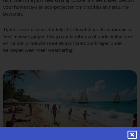
voor homestays en eco-projecten om tradities en natuur te
bewaren.
Tijdens corona werd duidelijk hoe kwetsbaar de economie is.
Veel mensen gingen terug naar landbouw of oude ambachten
en ruilden producten met elkaar. Daardoor kregen oude
beroepen weer meer waardering.