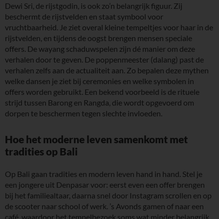
Dewi Sri, de rijstgodin, is ook zo’n belangrijk figuur. Zij
beschermt de rijstvelden en staat symbool voor
vruchtbaarheid. Je ziet overal kleine tempeltjes voor haar in de
rijstvelden, en tijdens de oogst brengen mensen speciale
offers. De wayang schaduwspelen zijn dé manier om deze
verhalen door te geven. De poppenmeester (dalang) past de
verhalen zelfs aan de actualiteit aan. Zo bepalen deze mythen
welke dansen je ziet bij ceremonies en welke symbolen in
offers worden gebruikt. Een bekend voorbeeld is de rituele
strijd tussen Barong en Rangda, die wordt opgevoerd om
dorpen te beschermen tegen slechte invloeden.
Hoe het moderne leven samenkomt met
tradities op Bali
Op Bali gaan tradities en modern leven hand in hand. Stel je
een jongere uit Denpasar voor: eerst even een offer brengen
bij het familiealtaar, daarna snel door Instagram scrollen en op
de scooter naar school of werk. ’s Avonds gamen of naar een
café, waardoor het tempelbezoek soms wat minder belangrijk