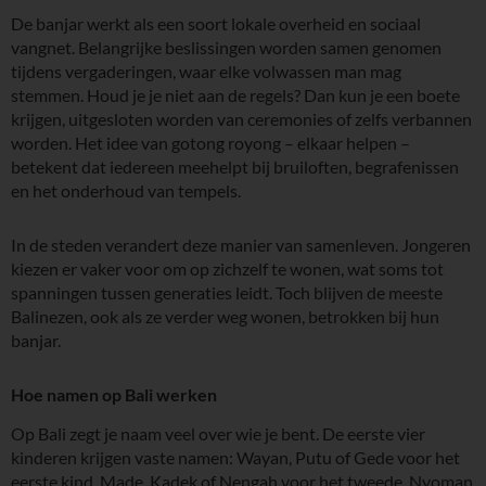
De banjar werkt als een soort lokale overheid en sociaal
vangnet. Belangrijke beslissingen worden samen genomen
tijdens vergaderingen, waar elke volwassen man mag
stemmen. Houd je je niet aan de regels? Dan kun je een boete
krijgen, uitgesloten worden van ceremonies of zelfs verbannen
worden. Het idee van gotong royong – elkaar helpen –
betekent dat iedereen meehelpt bij bruiloften, begrafenissen
en het onderhoud van tempels.
In de steden verandert deze manier van samenleven. Jongeren
kiezen er vaker voor om op zichzelf te wonen, wat soms tot
spanningen tussen generaties leidt. Toch blijven de meeste
Balinezen, ook als ze verder weg wonen, betrokken bij hun
banjar.
Hoe namen op Bali werken
Op Bali zegt je naam veel over wie je bent. De eerste vier
kinderen krijgen vaste namen: Wayan, Putu of Gede voor het
eerste kind, Made, Kadek of Nengah voor het tweede, Nyoman