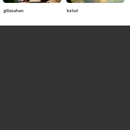
giliasahan
ketut