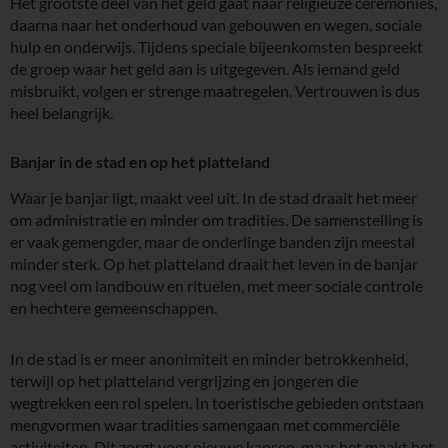
Het grootste deel van het geld gaat naar religieuze ceremonies,
daarna naar het onderhoud van gebouwen en wegen, sociale
hulp en onderwijs. Tijdens speciale bijeenkomsten bespreekt
de groep waar het geld aan is uitgegeven. Als iemand geld
misbruikt, volgen er strenge maatregelen. Vertrouwen is dus
heel belangrijk.
Banjar in de stad en op het platteland
Waar je banjar ligt, maakt veel uit. In de stad draait het meer
om administratie en minder om tradities. De samenstelling is
er vaak gemengder, maar de onderlinge banden zijn meestal
minder sterk. Op het platteland draait het leven in de banjar
nog veel om landbouw en rituelen, met meer sociale controle
en hechtere gemeenschappen.
In de stad is er meer anonimiteit en minder betrokkenheid,
terwijl op het platteland vergrijzing en jongeren die
wegtrekken een rol spelen. In toeristische gebieden ontstaan
mengvormen waar tradities samengaan met commerciële
activiteiten. Dit zorgt voor nieuwe kansen, maar het maakt het