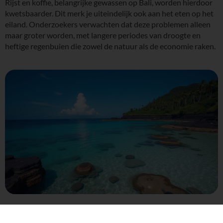
Rijst en koffie, belangrijke gewassen op Bali, worden hierdoor
kwetsbaarder. Dit merk je uiteindelijk ook aan het eten op het
eiland. Onderzoekers verwachten dat deze problemen alleen
maar groter worden, met langere periodes van droogte en
heftige regenbuien die zowel de natuur als de economie raken.