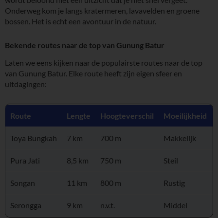
Onderweg kom je langs kratermeren, lavavelden en groene
bossen. Het is echt een avontuur in de natuur.
Bekende routes naar de top van Gunung Batur
Laten we eens kijken naar de populairste routes naar de top
van Gunung Batur. Elke route heeft zijn eigen sfeer en
uitdagingen:
Route
Lengte
Hoogteverschil
Moeilijkheid
Toya Bungkah
7 km
700 m
Makkelijk
Pura Jati
8,5 km
750 m
Steil
Songan
11 km
800 m
Rustig
Serongga
9 km
n.v.t.
Middel