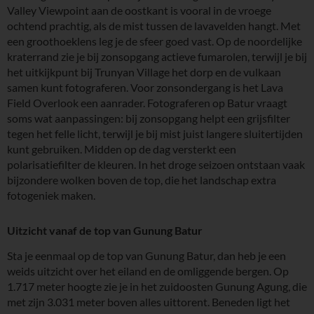
Valley Viewpoint aan de oostkant is vooral in de vroege
ochtend prachtig, als de mist tussen de lavavelden hangt. Met
een groothoeklens leg je de sfeer goed vast. Op de noordelijke
kraterrand zie je bij zonsopgang actieve fumarolen, terwijl je bij
het uitkijkpunt bij Trunyan Village het dorp en de vulkaan
samen kunt fotograferen. Voor zonsondergang is het Lava
Field Overlook een aanrader. Fotograferen op Batur vraagt
soms wat aanpassingen: bij zonsopgang helpt een grijsfilter
tegen het felle licht, terwijl je bij mist juist langere sluitertijden
kunt gebruiken. Midden op de dag versterkt een
polarisatiefilter de kleuren. In het droge seizoen ontstaan vaak
bijzondere wolken boven de top, die het landschap extra
fotogeniek maken.
Uitzicht vanaf de top van Gunung Batur
Sta je eenmaal op de top van Gunung Batur, dan heb je een
weids uitzicht over het eiland en de omliggende bergen. Op
1.717 meter hoogte zie je in het zuidoosten Gunung Agung, die
met zijn 3.031 meter boven alles uittorent. Beneden ligt het