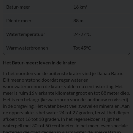
Batur-meer
16 km²
Diepte meer
88 m
Watertemperatuur
24-27°C
Warmwaterbronnen
Tot 45°C
Het Batur-meer: leven in de krater
In het noorden van de buitenste krater vind je Danau Batur.
Dit meer ontstond doordat regenwater en
warmwaterbronnen de krater vulden na een instorting. Het
meer is ruim 16 vierkante kilometer groot en tot 88 meter diep.
Het is een belangrijke waterbron voor de landbouw en visserij
in de omgeving. Het water bevat veel zwavel en mineralen. Aan
de oppervlakte is het water 24 tot 27 graden, terwijl het dieper
afkoelt tot 16 tot 18 graden. In het regenseizoen stijgt het
waterpeil met 30 tot 50 centimeter. In het meer leven speciale
bacteriën die goed gedijen in warm water, de unieke Batur-