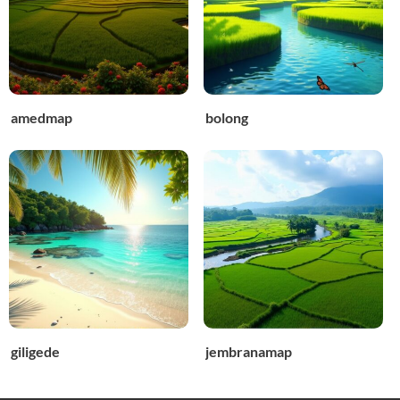
amedmap
bolong
giligede
jembranamap