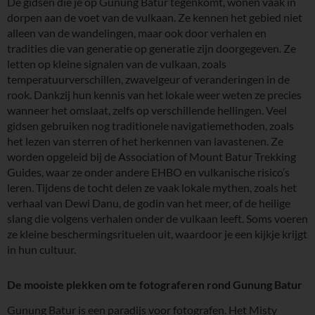
De gidsen die je op Gunung Batur tegenkomt, wonen vaak in
dorpen aan de voet van de vulkaan. Ze kennen het gebied niet
alleen van de wandelingen, maar ook door verhalen en
tradities die van generatie op generatie zijn doorgegeven. Ze
letten op kleine signalen van de vulkaan, zoals
temperatuurverschillen, zwavelgeur of veranderingen in de
rook. Dankzij hun kennis van het lokale weer weten ze precies
wanneer het omslaat, zelfs op verschillende hellingen. Veel
gidsen gebruiken nog traditionele navigatiemethoden, zoals
het lezen van sterren of het herkennen van lavastenen. Ze
worden opgeleid bij de Association of Mount Batur Trekking
Guides, waar ze onder andere EHBO en vulkanische risico’s
leren. Tijdens de tocht delen ze vaak lokale mythen, zoals het
verhaal van Dewi Danu, de godin van het meer, of de heilige
slang die volgens verhalen onder de vulkaan leeft. Soms voeren
ze kleine beschermingsrituelen uit, waardoor je een kijkje krijgt
in hun cultuur.
De mooiste plekken om te fotograferen rond Gunung Batur
Gunung Batur is een paradijs voor fotografen. Het Misty