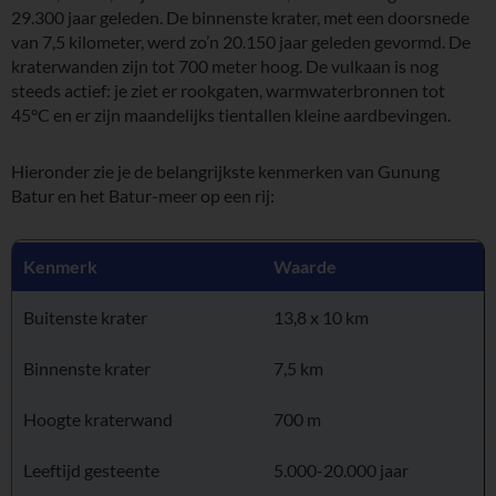
29.300 jaar geleden. De binnenste krater, met een doorsnede
van 7,5 kilometer, werd zo’n 20.150 jaar geleden gevormd. De
kraterwanden zijn tot 700 meter hoog. De vulkaan is nog
steeds actief: je ziet er rookgaten, warmwaterbronnen tot
45°C en er zijn maandelijks tientallen kleine aardbevingen.
Hieronder zie je de belangrijkste kenmerken van Gunung
Batur en het Batur-meer op een rij:
Kenmerk
Waarde
Buitenste krater
13,8 x 10 km
Binnenste krater
7,5 km
Hoogte kraterwand
700 m
Leeftijd gesteente
5.000-20.000 jaar