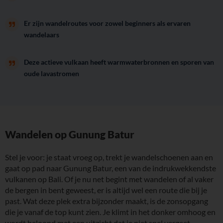
Er zijn wandelroutes voor zowel beginners als ervaren
wandelaars
Deze actieve vulkaan heeft warmwaterbronnen en sporen van
oude lavastromen
Wandelen op Gunung Batur
Stel je voor: je staat vroeg op, trekt je wandelschoenen aan en
gaat op pad naar Gunung Batur, een van de indrukwekkendste
vulkanen op Bali. Of je nu net begint met wandelen of al vaker
de bergen in bent geweest, er is altijd wel een route die bij je
past. Wat deze plek extra bijzonder maakt, is de zonsopgang
die je vanaf de top kunt zien. Je klimt in het donker omhoog en
wordt beloond met een uitzicht dat je niet snel vergeet.