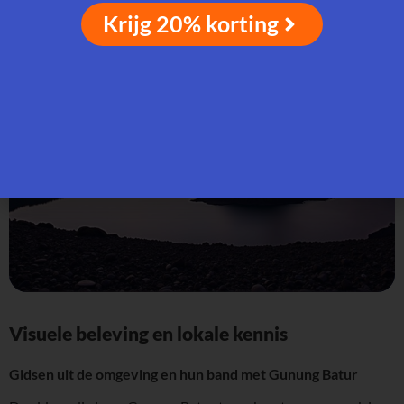
beweging is.
Krijg 20% korting
Visuele beleving en lokale kennis
Gidsen uit de omgeving en hun band met Gunung Batur