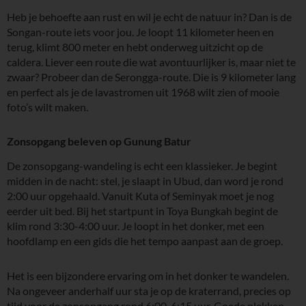
Heb je behoefte aan rust en wil je echt de natuur in? Dan is de
Songan-route iets voor jou. Je loopt 11 kilometer heen en
terug, klimt 800 meter en hebt onderweg uitzicht op de
caldera. Liever een route die wat avontuurlijker is, maar niet te
zwaar? Probeer dan de Serongga-route. Die is 9 kilometer lang
en perfect als je de lavastromen uit 1968 wilt zien of mooie
foto’s wilt maken.
Zonsopgang beleven op Gunung Batur
De zonsopgang-wandeling is echt een klassieker. Je begint
midden in de nacht: stel, je slaapt in Ubud, dan word je rond
2:00 uur opgehaald. Vanuit Kuta of Seminyak moet je nog
eerder uit bed. Bij het startpunt in Toya Bungkah begint de
klim rond 3:30-4:00 uur. Je loopt in het donker, met een
hoofdlamp en een gids die het tempo aanpast aan de groep.
Het is een bijzondere ervaring om in het donker te wandelen.
Na ongeveer anderhalf uur sta je op de kraterrand, precies op
tijd voor de zonsopgang rond 6:00-6:15 uur. Goede plekken