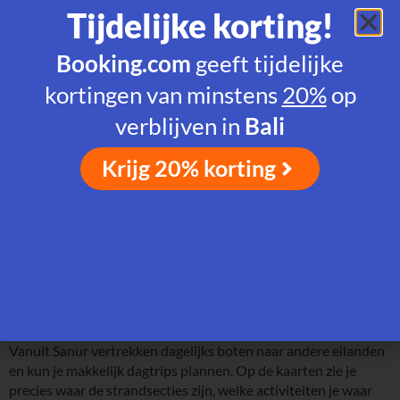
Tijdelijke korting!
Booking.com
geeft tijdelijke
kortingen van minstens
20%
op
verblijven in
Bali
Krijg 20% korting
Stranden en wat je er kunt doen
Sanur heeft een lange kustlijn met verschillende stranden, elk
met een eigen sfeer. De Beach Walk van vijf kilometer loopt
langs de hele kust en is populair bij wandelaars en fietsers.
Vanuit Sanur vertrekken dagelijks boten naar andere eilanden
en kun je makkelijk dagtrips plannen. Op de kaarten zie je
precies waar de strandsecties zijn, welke activiteiten je waar