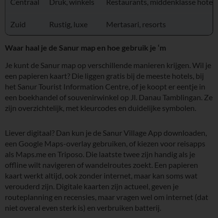
Centraal
Druk, winkels
Restaurants, middenklasse hotels
Zuid
Rustig, luxe
Mertasari, resorts
Waar haal je de Sanur map en hoe gebruik je ‘m
Je kunt de Sanur map op verschillende manieren krijgen. Wil je
een papieren kaart? Die liggen gratis bij de meeste hotels, bij
het Sanur Tourist Information Centre, of je koopt er eentje in
een boekhandel of souvenirwinkel op Jl. Danau Tamblingan. Ze
zijn overzichtelijk, met kleurcodes en duidelijke symbolen.
Liever digitaal? Dan kun je de Sanur Village App downloaden,
een Google Maps-overlay gebruiken, of kiezen voor reisapps
als Maps.me en Triposo. Die laatste twee zijn handig als je
offline wilt navigeren of wandelroutes zoekt. Een papieren
kaart werkt altijd, ook zonder internet, maar kan soms wat
verouderd zijn. Digitale kaarten zijn actueel, geven je
routeplanning en recensies, maar vragen wel om internet (dat
niet overal even sterk is) en verbruiken batterij.