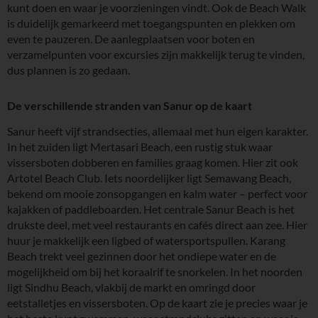
kunt doen en waar je voorzieningen vindt. Ook de Beach Walk
is duidelijk gemarkeerd met toegangspunten en plekken om
even te pauzeren. De aanlegplaatsen voor boten en
verzamelpunten voor excursies zijn makkelijk terug te vinden,
dus plannen is zo gedaan.
De verschillende stranden van Sanur op de kaart
Sanur heeft vijf strandsecties, allemaal met hun eigen karakter.
In het zuiden ligt Mertasari Beach, een rustig stuk waar
vissersboten dobberen en families graag komen. Hier zit ook
Artotel Beach Club. Iets noordelijker ligt Semawang Beach,
bekend om mooie zonsopgangen en kalm water – perfect voor
kajakken of paddleboarden. Het centrale Sanur Beach is het
drukste deel, met veel restaurants en cafés direct aan zee. Hier
huur je makkelijk een ligbed of watersportspullen. Karang
Beach trekt veel gezinnen door het ondiepe water en de
mogelijkheid om bij het koraalrif te snorkelen. In het noorden
ligt Sindhu Beach, vlakbij de markt en omringd door
eetstalletjes en vissersboten. Op de kaart zie je precies waar je