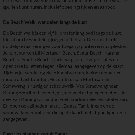
het beste kunt zwemmen, waar strandclubs zitten en waar je
spullen kunt huren, inclusief openingstijden en aanbod.
De Beach Walk: wandelen langs de kust
De Beach Walk is een vijf kilometer lang pad langs de kust,
ideaal om te wandelen, joggen of fietsen. De route heeft
duidelijke markeringen voor toegangspunten en rustplekken.
Je kunt starten bij Mertasari Beach, Sanur Beach, Karang
Beach of Sindhu Beach. Onderweg kom je zitjes, cafés en
openbare toiletten tegen, allemaal aangegeven op de kaart.
Tijdens je wandeling zie je kunstwerken, kleine tempels en
mooie uitzichtpunten. Het stuk tussen Mertasari en
Semawang is rustig en schaduwrijk. Van Semawang naar
Karang wordt het levendiger, met veel eetgelegenheden. Het
deel van Karang tot Sindhu voelt traditioneler en lokaler aan.
Er lopen ook zijpaden naar Jl. Danau Tamblingan en de
woonwijken eromheen, die op de kaart met stippellijnen zijn
aangegeven.
Dagtrips plannen vanuit Sanur