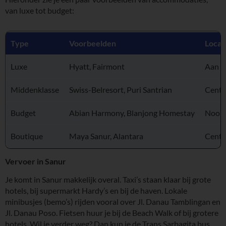
van luxe tot budget:
Type
Voorbeelden
Locat
Luxe
Hyatt, Fairmont
Aan z
Middenklasse
Swiss-Belresort, Puri Santrian
Cent
Budget
Abian Harmony, Blanjong Homestay
Noord
Boutique
Maya Sanur, Alantara
Centr
Vervoer in Sanur
Je komt in Sanur makkelijk overal. Taxi’s staan klaar bij grote
hotels, bij supermarkt Hardy’s en bij de haven. Lokale
minibusjes (bemo’s) rijden vooral over Jl. Danau Tamblingan en
Jl. Danau Poso. Fietsen huur je bij de Beach Walk of bij grotere
hotels. Wil je verder weg? Dan kun je de Trans Sarbagita bus