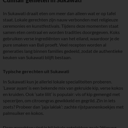
In Sukawati draait eten om meer dan alleen wat er op tafel
staat. Lokale gerechten zijn nauw verbonden met religieuze
ceremonies en kunstfestivals. Tijdens deze momenten staat
samen eten centraal en worden tradities doorgegeven. Koks
gebruiken verse ingrediënten van het eiland, waardoor je de
pure smaken van Bali proeft. Veel recepten worden al
generaties lang binnen families gedeeld, zodat de authentieke
keuken van Sukawati blijft bestaan.
Typische gerechten uit Sukawati
In Sukawati kun je allerlei lokale specialiteiten proberen.
‘Lawar ayam’ is een bekende mix van gekruide kip, verse kokos
en kruiden. Ook ‘sate lilit’ is populair: vis of kip gemengd met
specerijen, om citroengras gewikkeld en gegrild. Zin in iets
zoets? Probeer dan ‘jaja laklak’: zachte rijstpannenkoekjes met
palmsuiker en kokos.
Deze gerechten vind je bij lokale eetplekken zoals ‘Warung