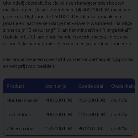
uiteindelijk betaalt. Stel: je wilt een handgesneden houten
masker kopen. De verkoper begint bij 400.000 IDR, maar een
goede deal ligt rond de 250.000 IDR. Glimlach, maak een
praatje en laat merken dat je het vakwerk waardeert. Handige
zinnen zijn “Bisa kurang?” (Kan het minder?) en “Harga lokal?”
(Lokale prijs?). Hard onderhandelen werkt meestal niet; een
vriendelijke aanpak, misschien met een grapje, levert meer op.
Hieronder zie je een overzicht van het onderhandelingsproces
en wat prijsvoorbeelden:
Product
Startprijs
Goede deal
Onderhande
Houten masker
400.000 IDR
250.000 IDR
ca. 40%
Textieldoek
200.000 IDR
120.000 IDR
ca. 40%
Zilveren ring
150.000 IDR
90.000 IDR
ca. 40%