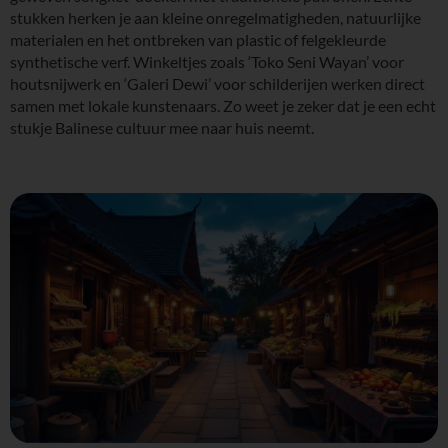
stukken herken je aan kleine onregelmatigheden, natuurlijke
materialen en het ontbreken van plastic of felgekleurde
synthetische verf. Winkeltjes zoals ‘Toko Seni Wayan’ voor
houtsnijwerk en ‘Galeri Dewi’ voor schilderijen werken direct
samen met lokale kunstenaars. Zo weet je zeker dat je een echt
stukje Balinese cultuur mee naar huis neemt.