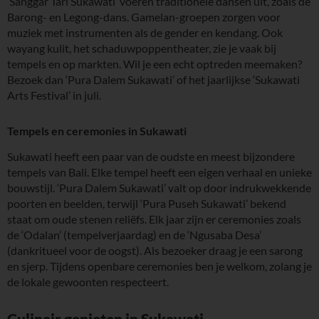
‘Sanggar Tari Sukawati’ voeren traditionele dansen uit, zoals de
Barong- en Legong-dans. Gamelan-groepen zorgen voor
muziek met instrumenten als de gender en kendang. Ook
wayang kulit, het schaduwpoppentheater, zie je vaak bij
tempels en op markten. Wil je een echt optreden meemaken?
Bezoek dan ‘Pura Dalem Sukawati’ of het jaarlijkse ‘Sukawati
Arts Festival’ in juli.
Tempels en ceremonies in Sukawati
Sukawati heeft een paar van de oudste en meest bijzondere
tempels van Bali. Elke tempel heeft een eigen verhaal en unieke
bouwstijl. ‘Pura Dalem Sukawati’ valt op door indrukwekkende
poorten en beelden, terwijl ‘Pura Puseh Sukawati’ bekend
staat om oude stenen reliëfs. Elk jaar zijn er ceremonies zoals
de ‘Odalan’ (tempelverjaardag) en de ‘Ngusaba Desa’
(dankritueel voor de oogst). Als bezoeker draag je een sarong
en sjerp. Tijdens openbare ceremonies ben je welkom, zolang je
de lokale gewoonten respecteert.
Culinair genieten in Sukawati