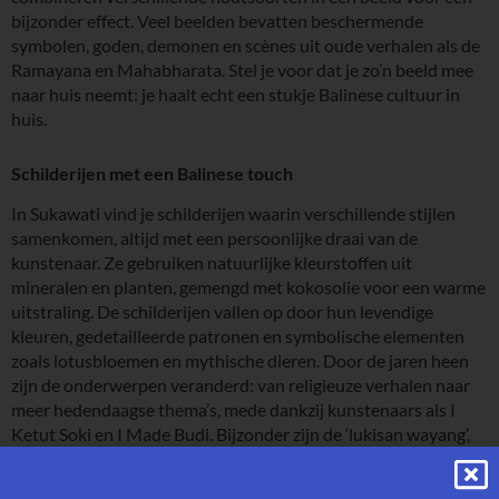
bijzonder effect. Veel beelden bevatten beschermende
symbolen, goden, demonen en scènes uit oude verhalen als de
Ramayana en Mahabharata. Stel je voor dat je zo’n beeld mee
naar huis neemt: je haalt echt een stukje Balinese cultuur in
huis.
Schilderijen met een Balinese touch
In Sukawati vind je schilderijen waarin verschillende stijlen
samenkomen, altijd met een persoonlijke draai van de
kunstenaar. Ze gebruiken natuurlijke kleurstoffen uit
mineralen en planten, gemengd met kokosolie voor een warme
uitstraling. De schilderijen vallen op door hun levendige
kleuren, gedetailleerde patronen en symbolische elementen
zoals lotusbloemen en mythische dieren. Door de jaren heen
zijn de onderwerpen veranderd: van religieuze verhalen naar
meer hedendaagse thema’s, mede dankzij kunstenaars als I
Ketut Soki en I Made Budi. Bijzonder zijn de ‘lukisan wayang’,
schilderijen in de stijl van schaduwpoppen, die oude Balinese
verhalen tot leven brengen.