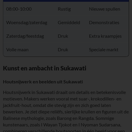
08:00-10:00
Rustig
Nieuwe spullen
Woensdag/zaterdag
Gemiddeld
Demonstraties
Zaterdag/feestdag
Druk
Extra kraampjes
Volle maan
Druk
Speciale markt
Kunst en ambacht in Sukawati
Houtsnijwerk en beelden uit Sukawati
Houtsnijwerk in Sukawati draait om details en betekenisvolle
motieven. Makers werken vooral met suar-, krokodillen- en
jackfruit-hout, omdat die stevig zijn en zich goed laten
bewerken. Je ziet diepe reliëfs, sierlijke krullen en figuren uit de
Balinese mythologie, zoals Barong en Rangda. Sommige
kunstenaars, zoals I Wayan Tjokot en I Nyoman Sudarsana,
combineren verschillende houtsoorten in één beeld voor een