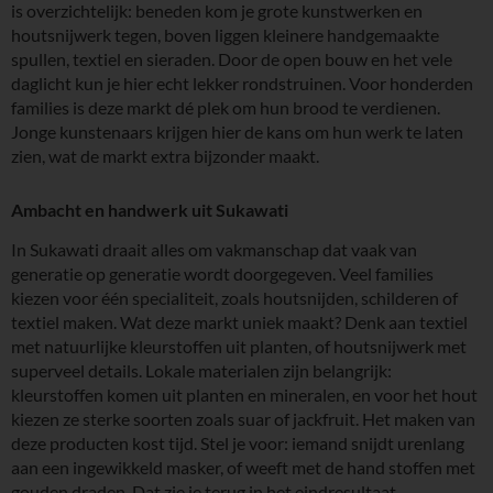
is overzichtelijk: beneden kom je grote kunstwerken en
houtsnijwerk tegen, boven liggen kleinere handgemaakte
spullen, textiel en sieraden. Door de open bouw en het vele
daglicht kun je hier echt lekker rondstruinen. Voor honderden
families is deze markt dé plek om hun brood te verdienen.
Jonge kunstenaars krijgen hier de kans om hun werk te laten
zien, wat de markt extra bijzonder maakt.
Ambacht en handwerk uit Sukawati
In Sukawati draait alles om vakmanschap dat vaak van
generatie op generatie wordt doorgegeven. Veel families
kiezen voor één specialiteit, zoals houtsnijden, schilderen of
textiel maken. Wat deze markt uniek maakt? Denk aan textiel
met natuurlijke kleurstoffen uit planten, of houtsnijwerk met
superveel details. Lokale materialen zijn belangrijk:
kleurstoffen komen uit planten en mineralen, en voor het hout
kiezen ze sterke soorten zoals suar of jackfruit. Het maken van
deze producten kost tijd. Stel je voor: iemand snijdt urenlang
aan een ingewikkeld masker, of weeft met de hand stoffen met
gouden draden. Dat zie je terug in het eindresultaat.