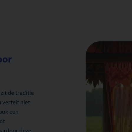
oor
it de traditie
 vertelt niet
 ook een
rdt
aardoor deze