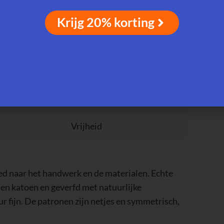
ren en motieven in Sukarara-weefsels:
Krijg 20% korting
Symboliek
m
Bescherming
Natuur
Vrijheid
oed naar het handwerk en de materialen. Echte
n katoen en geverfd met natuurlijke
ur fijn. De patronen zijn netjes en symmetrisch,