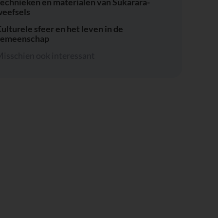
echnieken en materialen van Sukarara-
eefsels
ulturele sfeer en het leven in de
gemeenschap
isschien ook interessant