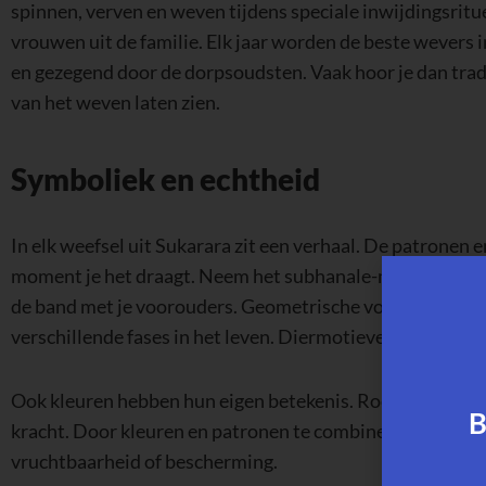
spinnen, verven en weven tijdens speciale inwijdingsritu
vrouwen uit de familie. Elk jaar worden de beste wevers
en gezegend door de dorpsoudsten. Vaak hoor je dan tradi
van het weven laten zien.
Symboliek en echtheid
In elk weefsel uit Sukarara zit een verhaal. De patronen e
moment je het draagt. Neem het subhanale-motief, dat li
de band met je voorouders. Geometrische vormen, zoals r
verschillende fases in het leven. Diermotieven staan voor
Ook kleuren hebben hun eigen betekenis. Rood betekent m
B
kracht. Door kleuren en patronen te combineren, krijgt e
vruchtbaarheid of bescherming.