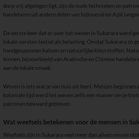
dorp vrij afgelegen ligt, zijn de oude technieken en patr
handelaren uit andere delen van Indonesië en Azië langsk
De eerste keer dat er over het weven in Sukarara werd g
lokale vorsten textiel als belasting. Omdat Sukarara zo g
handgesponnen katoen en natuurlijke kleurstoffen. Nat
binnen, bijvoorbeeld van Arabische en Chinese handelar
aan de lokale smaak.
Weven is iets wat je van huis uit leert. Meisjes beginnen
koloniale tijd werd het weven zelfs een manier om je trots 
patronen bewaard gebleven.
Wat weefsels betekenen voor de mensen in Su
Weefsels zijn in Sukarara veel meer dan alleen mooie stoff