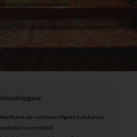
bekend om het traditionele weven
schiedenis en de plek die je hebt in de gemeenschap
uren en patronen met een bijzondere betekenis
Inhoudsopgave
eefkunst als cultureel erfgoed in Sukarara
ymboliek en echtheid