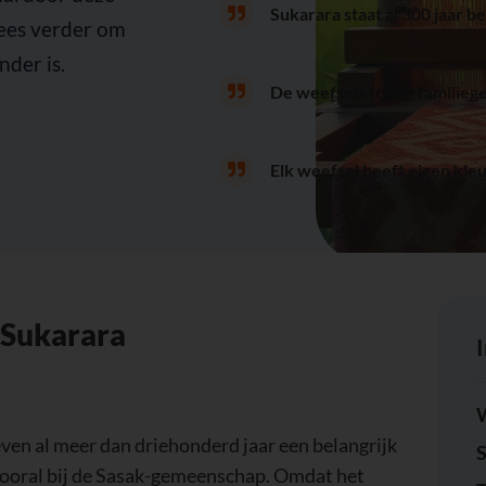
Sukarara staat al 300 jaar 
Lees verder om
der is.
De weefsels tonen familiege
Elk weefsel heeft eigen kle
n Sukarara
W
even al meer dan driehonderd jaar een belangrijk
S
, vooral bij de Sasak-gemeenschap. Omdat het