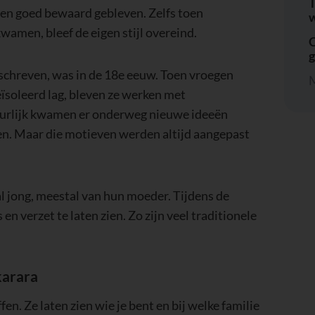
T
onen goed bewaard gebleven. Zelfs toen
w
wamen, bleef de eigen stijl overeind.
C
eschreven, was in de 18e eeuw. Toen vroegen
M
eïsoleerd lag, bleven ze werken met
uurlijk kwamen er onderweg nieuwe ideeën
en. Maar die motieven werden altijd aangepast
 al jong, meestal van hun moeder. Tijdens de
en verzet te laten zien. Zo zijn veel traditionele
karara
en. Ze laten zien wie je bent en bij welke familie