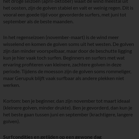
het droge seizoen (april-oktober) waait de wind meestal uit
het oosten, zijn de golven stabiel en valt er weinig regen. Dit is
vooral een goede tijd voor gevorderde surfers, met juni tot
september als de beste maanden.
In het regenseizoen (november-maart) is de wind meer
wisselend en komen de golven soms uit het westen. De golven
zijn dan minder voorspelbaar, maar door de beschutte ligging
kun je hier vaak toch surfen. Beginners en surfers met wat
ervaring profiteren van kleinere, zachtere golven in deze
periode. Tijdens de moesson zijn de golven soms rommeliger,
maar Gerupuk blijft vaak surfbaar als andere plekken niet
werken.
Kortom: ben je beginner, dan zijn november tot maart ideaal
(kleinere golven, minder drukte). Ben je gevorderd, dan kun je
het beste gaan tussen juni en september (krachtigere, langere
golven).
Surfcondities en getijden op een gewone dag