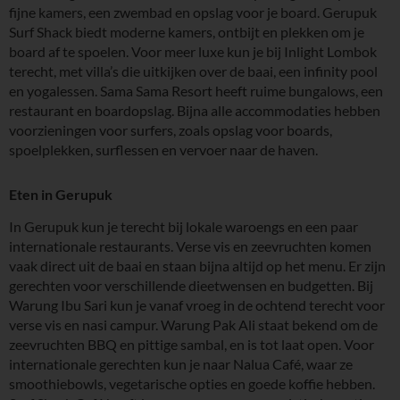
fijne kamers, een zwembad en opslag voor je board. Gerupuk
Surf Shack biedt moderne kamers, ontbijt en plekken om je
board af te spoelen. Voor meer luxe kun je bij Inlight Lombok
terecht, met villa’s die uitkijken over de baai, een infinity pool
en yogalessen. Sama Sama Resort heeft ruime bungalows, een
restaurant en boardopslag. Bijna alle accommodaties hebben
voorzieningen voor surfers, zoals opslag voor boards,
spoelplekken, surflessen en vervoer naar de haven.
Eten in Gerupuk
In Gerupuk kun je terecht bij lokale waroengs en een paar
internationale restaurants. Verse vis en zeevruchten komen
vaak direct uit de baai en staan bijna altijd op het menu. Er zijn
gerechten voor verschillende dieetwensen en budgetten. Bij
Warung Ibu Sari kun je vanaf vroeg in de ochtend terecht voor
verse vis en nasi campur. Warung Pak Ali staat bekend om de
zeevruchten BBQ en pittige sambal, en is tot laat open. Voor
internationale gerechten kun je naar Nalua Café, waar ze
smoothiebowls, vegetarische opties en goede koffie hebben.