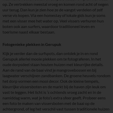
op. Ze vertrekken meestal vroeg en komen rond acht of negen
uur terug. Dan kun je zien hoe ze de vangst verdelen of zelf
verse vis kopen. Via een homestay of lokale gids kun je soms
met een visser mee het water op. Veel vissers verhuren hun
boten ook aan surfers, waardoor traditioneel leven en
toerisme naast elkaar bestaan.
Fotogenieke plekken in Gerupuk
Kijk je verder dan de surfspots, dan ontdek je in en rond
Gerupuk allerlei mooie plekken om te fotograferen. In het
oude dorpsdeel staan houten huizen met kleurrijke details.
Aan de rand van de baai vind je mangrovebossen en bij
laagwater verschijnen zandbanken. De groene heuvels rondom
het dorp vormen een mooi decor. Ook de kleine tempels,
kleurrijke vissersboten en de markt bij de haven zijn leuk om
vast te leggen. Het licht is ’s ochtends vroeg zacht en in de
namiddag warm, wat je foto’s extra sfeer geeft. Probeer eens
een foto te maken van vissersboten met de baai op de
achtergrond, of leg het verschil vast tussen traditionele huizen