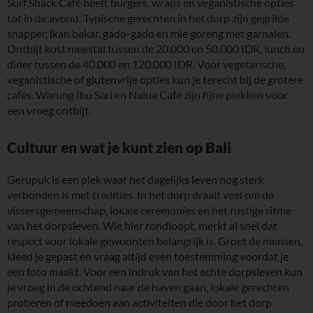
Surf Shack Café heeft burgers, wraps en veganistische opties
tot in de avond. Typische gerechten in het dorp zijn gegrilde
snapper, ikan bakar, gado-gado en mie goreng met garnalen.
Ontbijt kost meestal tussen de 20.000 en 50.000 IDR, lunch en
diner tussen de 40.000 en 120.000 IDR. Voor vegetarische,
veganistische of glutenvrije opties kun je terecht bij de grotere
cafés. Warung Ibu Sari en Nalua Café zijn fijne plekken voor
een vroeg ontbijt.
Cultuur en wat je kunt zien op Bali
Gerupuk is een plek waar het dagelijks leven nog sterk
verbonden is met tradities. In het dorp draait veel om de
vissersgemeenschap, lokale ceremonies en het rustige ritme
van het dorpsleven. Wie hier rondloopt, merkt al snel dat
respect voor lokale gewoonten belangrijk is. Groet de mensen,
kleed je gepast en vraag altijd even toestemming voordat je
een foto maakt. Voor een indruk van het echte dorpsleven kun
je vroeg in de ochtend naar de haven gaan, lokale gerechten
proberen of meedoen aan activiteiten die door het dorp