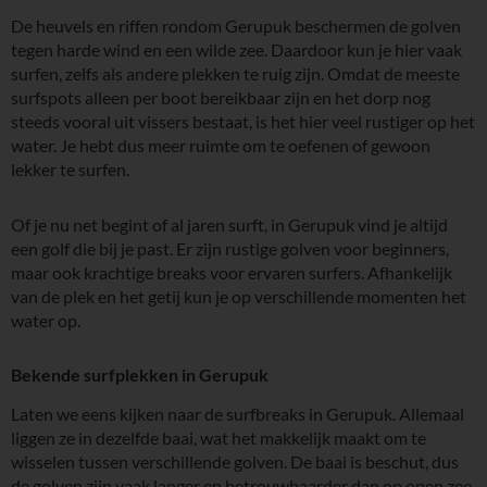
De heuvels en riffen rondom Gerupuk beschermen de golven
tegen harde wind en een wilde zee. Daardoor kun je hier vaak
surfen, zelfs als andere plekken te ruig zijn. Omdat de meeste
surfspots alleen per boot bereikbaar zijn en het dorp nog
steeds vooral uit vissers bestaat, is het hier veel rustiger op het
water. Je hebt dus meer ruimte om te oefenen of gewoon
lekker te surfen.
Of je nu net begint of al jaren surft, in Gerupuk vind je altijd
een golf die bij je past. Er zijn rustige golven voor beginners,
maar ook krachtige breaks voor ervaren surfers. Afhankelijk
van de plek en het getij kun je op verschillende momenten het
water op.
Bekende surfplekken in Gerupuk
Laten we eens kijken naar de surfbreaks in Gerupuk. Allemaal
liggen ze in dezelfde baai, wat het makkelijk maakt om te
wisselen tussen verschillende golven. De baai is beschut, dus
de golven zijn vaak langer en betrouwbaarder dan op open zee.