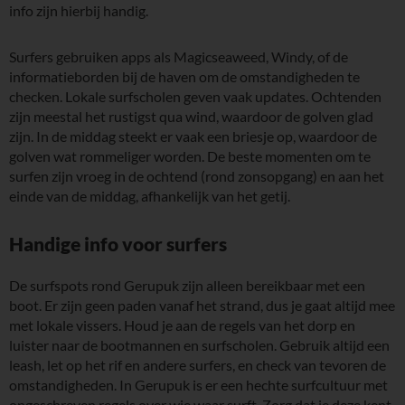
info zijn hierbij handig.
Surfers gebruiken apps als Magicseaweed, Windy, of de
informatieborden bij de haven om de omstandigheden te
checken. Lokale surfscholen geven vaak updates. Ochtenden
zijn meestal het rustigst qua wind, waardoor de golven glad
zijn. In de middag steekt er vaak een briesje op, waardoor de
golven wat rommeliger worden. De beste momenten om te
surfen zijn vroeg in de ochtend (rond zonsopgang) en aan het
einde van de middag, afhankelijk van het getij.
Handige info voor surfers
De surfspots rond Gerupuk zijn alleen bereikbaar met een
boot. Er zijn geen paden vanaf het strand, dus je gaat altijd mee
met lokale vissers. Houd je aan de regels van het dorp en
luister naar de bootmannen en surfscholen. Gebruik altijd een
leash, let op het rif en andere surfers, en check van tevoren de
omstandigheden. In Gerupuk is er een hechte surfcultuur met
ongeschreven regels over wie waar surft. Zorg dat je deze kent