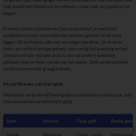
Dat maakt het ideaal om te oefenen, maar ook om jezelf uit te
dagen.
Ervaren surfers waarderen Gerupuk omdat je snel kunt
schakelen tussen verschillende soorten golven. In de baai
liggen vijf surfspots, elk met een eigen karakter. Je vindt er
links- en rechtshandige golven, van rustig tot krachtig en hol.
Omdat het hier minder druk is dan op andere bekende
plekken, heb je meer ruimte op het water. Zelfs professionele
surfers komen hier graag trainen.
De surfbreaks van Gerupuk
Hieronder zie je de vijf belangrijkste surfspots in Gerupuk, met
hun kenmerken en het beste getij:
Spot
Niveau
Type golf
Beste getij
Inside
Beginner
Zacht, rustig
Half-hoog