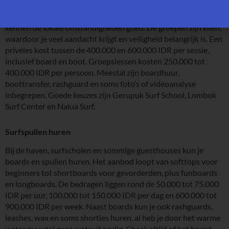
groepslessen, meerdaagse pakketten of begeleiding voor
gevorderden. De instructeurs spreken meestal Engels en
kennen de lokale omstandigheden goed. De groepen zijn klein,
waardoor je veel aandacht krijgt en veiligheid belangrijk is. Een
privéles kost tussen de 400.000 en 600.000 IDR per sessie,
inclusief board en boot. Groepslessen kosten 250.000 tot
400.000 IDR per persoon. Meestal zijn boardhuur,
boottransfer, rashguard en soms foto’s of videoanalyse
inbegrepen. Goede keuzes zijn Gerupuk Surf School, Lombok
Surf Center en Nalua Surf.
Surfspullen huren
Bij de haven, surfscholen en sommige guesthouses kun je
boards en spullen huren. Het aanbod loopt van softtops voor
beginners tot shortboards voor gevorderden, plus funboards
en longboards. De bedragen liggen rond de 50.000 tot 75.000
IDR per uur, 100.000 tot 150.000 IDR per dag en 600.000 tot
900.000 IDR per week. Naast boards kun je ook rashguards,
leashes, wax en soms shorties huren, al heb je door het warme
water meestal geen wetsuit nodig. Check altijd of het board