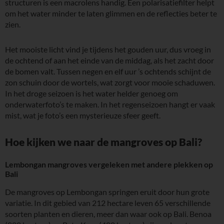
structuren is een macrolens handig. Een polarisatiefilter helpt
om het water minder te laten glimmen en de reflecties beter te
zien.
Het mooiste licht vind je tijdens het gouden uur, dus vroeg in
de ochtend of aan het einde van de middag, als het zacht door
de bomen valt. Tussen negen en elf uur ’s ochtends schijnt de
zon schuin door de wortels, wat zorgt voor mooie schaduwen.
In het droge seizoen is het water helder genoeg om
onderwaterfoto’s te maken. In het regenseizoen hangt er vaak
mist, wat je foto’s een mysterieuze sfeer geeft.
Hoe kijken we naar de mangroves op Bali?
Lembongan mangroves vergeleken met andere plekken op
Bali
De mangroves op Lembongan springen eruit door hun grote
variatie. In dit gebied van 212 hectare leven 65 verschillende
soorten planten en dieren, meer dan waar ook op Bali. Benoa