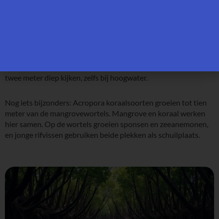
Wat meteen opvalt: het water in de mangroves van
Lembongan is opvallend helder. Dat zie je niet vaak in deze
regio. De kalkstenen ondergrond zorgt ervoor dat water snel
wegloopt en er weinig modder blijft liggen. De Ceningan
Channel brengt elke dag vers zeewater met sterke stromingen
die organisch materiaal wegspoelen. Daardoor kun je soms tot
twee meter diep kijken, zelfs bij hoogwater.
Nog iets bijzonders: Acropora koraalsoorten groeien tot tien
meter van de mangrovewortels. Mangrove en koraal werken
hier samen. Op de wortels groeien sponsen en zeeanemonen,
en jonge rifvissen gebruiken beide plekken als schuilplaats.