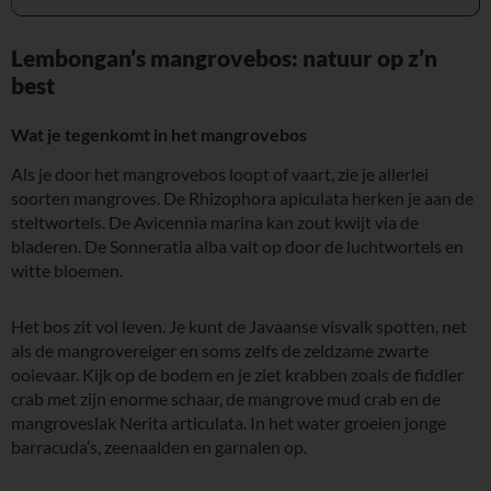
Lembongan’s mangrovebos: natuur op z’n
best
Wat je tegenkomt in het mangrovebos
Als je door het mangrovebos loopt of vaart, zie je allerlei
soorten mangroves. De Rhizophora apiculata herken je aan de
steltwortels. De Avicennia marina kan zout kwijt via de
bladeren. De Sonneratia alba valt op door de luchtwortels en
witte bloemen.
Het bos zit vol leven. Je kunt de Javaanse visvalk spotten, net
als de mangrovereiger en soms zelfs de zeldzame zwarte
ooievaar. Kijk op de bodem en je ziet krabben zoals de fiddler
crab met zijn enorme schaar, de mangrove mud crab en de
mangroveslak Nerita articulata. In het water groeien jonge
barracuda’s, zeenaalden en garnalen op.