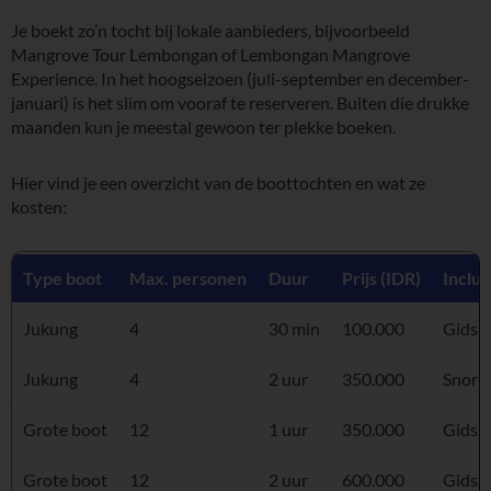
Je boekt zo’n tocht bij lokale aanbieders, bijvoorbeeld
Mangrove Tour Lembongan of Lembongan Mangrove
Experience. In het hoogseizoen (juli-september en december-
januari) is het slim om vooraf te reserveren. Buiten die drukke
maanden kun je meestal gewoon ter plekke boeken.
Hier vind je een overzicht van de boottochten en wat ze
kosten:
Type boot
Max. personen
Duur
Prijs (IDR)
Inclus
Jukung
4
30 min
100.000
Gids, 
Jukung
4
2 uur
350.000
Snorke
Grote boot
12
1 uur
350.000
Gids, 
Grote boot
12
2 uur
600.000
Gids, 