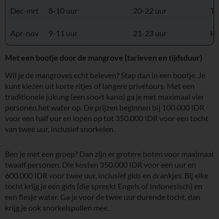
Dec-mrt
8-10 uur
20-22 uur
Tr
Apr-nov
9-11 uur
21-23 uur
He
Met een bootje door de mangrove (tarieven en tijdsduur)
Wil je de mangroves echt beleven? Stap dan in een bootje. Je
kunt kiezen uit korte ritjes of langere privétours. Met een
traditionele jukung (een soort kano) ga je met maximaal vier
personen het water op. De prijzen beginnen bij 100.000 IDR
voor een half uur en lopen op tot 350.000 IDR voor een tocht
van twee uur, inclusief snorkelen.
Ben je met een groep? Dan zijn er grotere boten voor maximaal
twaalf personen. Die kosten 350.000 IDR voor een uur en
600.000 IDR voor twee uur, inclusief gids en drankjes. Bij elke
tocht krijg je een gids (die spreekt Engels of Indonesisch) en
een flesje water. Ga je voor de twee uur durende tocht, dan
krijg je ook snorkelspullen mee.