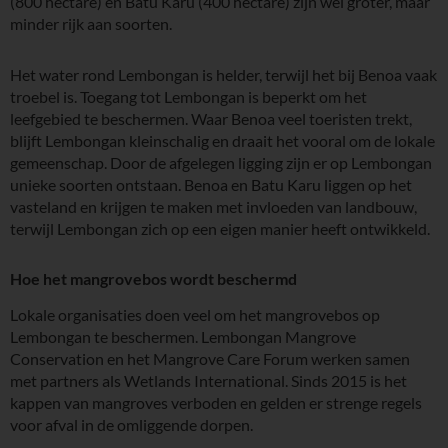
(800 hectare) en Batu Karu (400 hectare) zijn wel groter, maar
minder rijk aan soorten.
Het water rond Lembongan is helder, terwijl het bij Benoa vaak
troebel is. Toegang tot Lembongan is beperkt om het
leefgebied te beschermen. Waar Benoa veel toeristen trekt,
blijft Lembongan kleinschalig en draait het vooral om de lokale
gemeenschap. Door de afgelegen ligging zijn er op Lembongan
unieke soorten ontstaan. Benoa en Batu Karu liggen op het
vasteland en krijgen te maken met invloeden van landbouw,
terwijl Lembongan zich op een eigen manier heeft ontwikkeld.
Hoe het mangrovebos wordt beschermd
Lokale organisaties doen veel om het mangrovebos op
Lembongan te beschermen. Lembongan Mangrove
Conservation en het Mangrove Care Forum werken samen
met partners als Wetlands International. Sinds 2015 is het
kappen van mangroves verboden en gelden er strenge regels
voor afval in de omliggende dorpen.