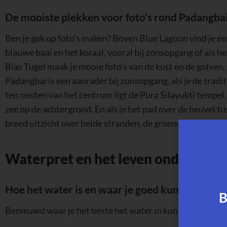
De mooiste plekken voor foto’s rond Padangba
Ben je gek op foto’s maken? Boven Blue Lagoon vind je een
blauwe baai en het koraal, vooral bij zonsopgang of als het
Bias Tugel maak je mooie foto’s van de kust en de golven,
Padangbai is een aanrader bij zonsopgang, als je de tradi
ten oosten van het centrum ligt de Pura Silayukti tempel
zee op de achtergrond. En als je het pad over de heuvel tu
breed uitzicht over beide stranden, de groene heuvels en
Waterpret en het leven onder de g
Hoe het water is en waar je goed kunt zwemm
B
Benieuwd waar je het beste het water in kunt? Hier zie je 