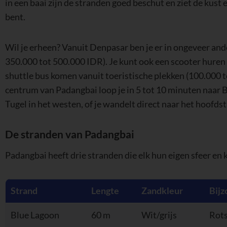
in een baai zijn de stranden goed beschut en ziet de kust
bent.
Wil je erheen? Vanuit Denpasar ben je er in ongeveer and
350.000 tot 500.000 IDR). Je kunt ook een scooter huren
shuttle bus komen vanuit toeristische plekken (100.000 
centrum van Padangbai loop je in 5 tot 10 minuten naar 
Tugel in het westen, of je wandelt direct naar het hoofds
De stranden van Padangbai
Padangbai heeft drie stranden die elk hun eigen sfeer en ka
Strand
Lengte
Zandkleur
Bij
Blue Lagoon
60 m
Wit/grijs
Rots