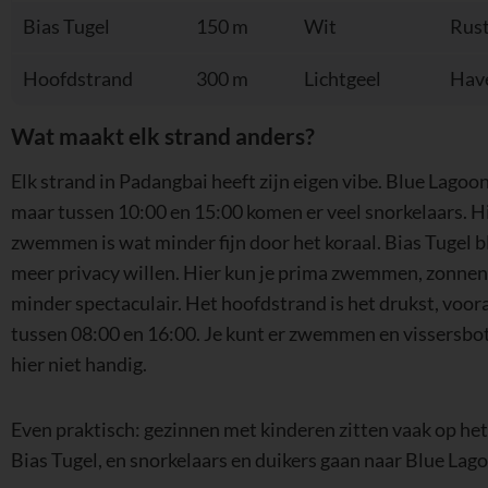
Bias Tugel
150 m
Wit
Rust
Hoofdstrand
300 m
Lichtgeel
Have
Wat maakt elk strand anders?
Elk strand in Padangbai heeft zijn eigen vibe. Blue Lagoon
maar tussen 10:00 en 15:00 komen er veel snorkelaars. Hi
zwemmen is wat minder fijn door het koraal. Bias Tugel bl
meer privacy willen. Hier kun je prima zwemmen, zonnen e
minder spectaculair. Het hoofdstrand is het drukst, voo
tussen 08:00 en 16:00. Je kunt er zwemmen en vissersbot
hier niet handig.
Even praktisch: gezinnen met kinderen zitten vaak op het
Bias Tugel, en snorkelaars en duikers gaan naar Blue Lag