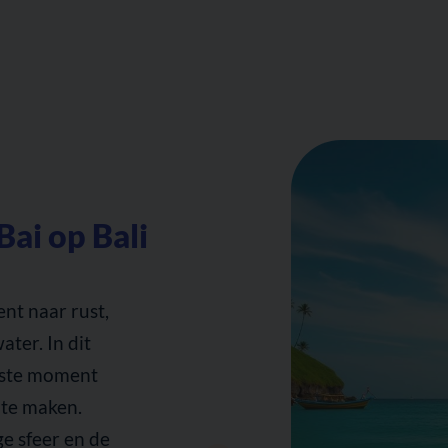
ai op Bali
ent naar rust,
ter. In dit
beste moment
 te maken.
ge sfeer en de