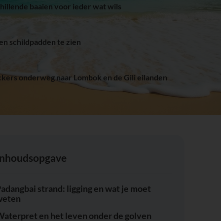
hillende baaien voor ieder wat wils
en schildpadden te zien
ckers onderweg naar Lombok en de Gili eilanden
Inhoudsopgave
adangbai strand: ligging en wat je moet
weten
aterpret en het leven onder de golven