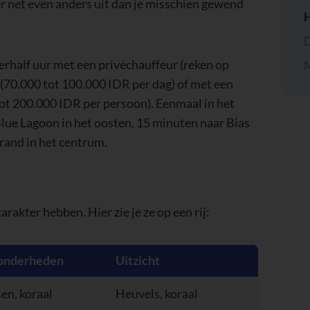
 er net even anders uit dan je misschien gewend
H
D
erhalf uur met een privéchauffeur (reken op
M
 (70.000 tot 100.000 IDR per dag) of met een
tot 200.000 IDR per persoon). Eenmaal in het
Blue Lagoon in het oosten, 15 minuten naar Bias
trand in het centrum.
rakter hebben. Hier zie je ze op een rij:
zonderheden
Uitzicht
en, koraal
Heuvels, koraal