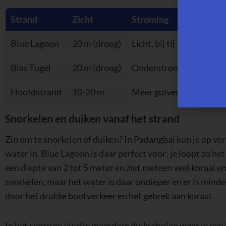
Strand
Zicht
Stroming
Blue Lagoon
20 m (droog)
Licht, bij tij
Bias Tugel
20 m (droog)
Onderstroming, laagwa
Hoofdstrand
10-20 m
Meer golven
Snorkelen en duiken vanaf het strand
Zin om te snorkelen of duiken? In Padangbai kun je op ver
water in. Blue Lagoon is daar perfect voor: je loopt zo he
een diepte van 2 tot 5 meter en ziet meteen veel koraal en
snorkelen, maar het water is daar ondieper en er is minde
door het drukke bootverkeer en het gebrek aan koraal.
In het centrum vind je meerdere duikscholen waar je een