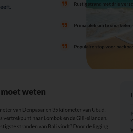
Rustig strand met drie versc
eeft.
Prima plek om te snorkelen 
Populaire stop voor backpa
e moet weten
ilometer van Denpasar en 35 kilometer van Ubud.
P
als vertrekpunt naar Lombok en de Gili-eilanden.
ustigste stranden van Bali vindt? Door de ligging
W