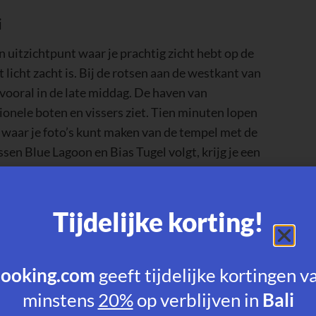
i
 uitzichtpunt waar je prachtig zicht hebt op de
 licht zacht is. Bij de rotsen aan de westkant van
 vooral in de late middag. De haven van
tionele boten en vissers ziet. Tien minuten lopen
, waar je foto’s kunt maken van de tempel met de
ssen Blue Lagoon en Bias Tugel volgt, krijg je een
 de kust. Vooral mooi vlak voor zonsondergang.
Tijdelijke korting!
olven
en
ooking.com
geeft tijdelijke kortingen v
per strand hoe het zit:
minstens
20%
op verblijven in
Bali