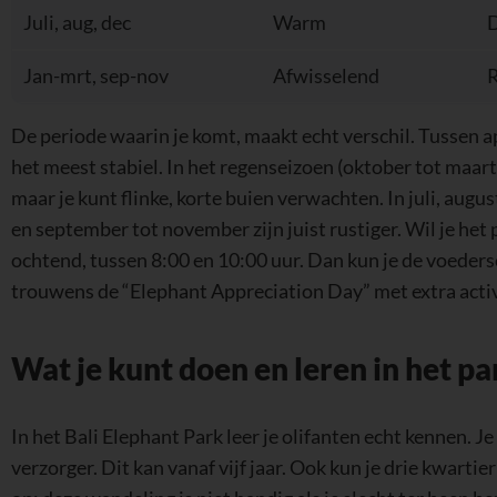
Jan-mrt, sep-nov
Afwisselend
R
De periode waarin je komt, maakt echt verschil. Tussen a
het meest stabiel. In het regenseizoen (oktober tot maart)
maar je kunt flinke, korte buien verwachten. In juli, augu
en september tot november zijn juist rustiger. Wil je he
ochtend, tussen 8:00 en 10:00 uur. Dan kun je de voederses
trouwens de “Elephant Appreciation Day” met extra activ
Wat je kunt doen en leren in het pa
In het Bali Elephant Park leer je olifanten echt kennen. 
B
verzorger. Dit kan vanaf vijf jaar. Ook kun je drie kwarti
op: deze wandeling is niet handig als je slecht ter been ben
je helpen met het schoonmaken van de olifanten. Dit duu