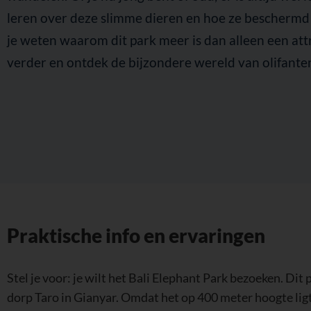
je weten waarom dit park meer is dan alleen een att
verder en ontdek de bijzondere wereld van olifante
Praktische info en ervaringen
Stel je voor: je wilt het Bali Elephant Park bezoeken. Dit p
dorp Taro in Gianyar. Omdat het op 400 meter hoogte ligt,
Je zit buiten de drukte, maar het park is toch makkelijk t