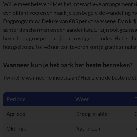
een olifant voeren en maak je een begeleide wandeling met
Dagprogramma Deluxe van €85 per volwassene. Dan krijg je
achter de schermen en een aandenken. Er zijn ook gezin
bezoekers, groepen en tijdens rustige periodes. Het is sli
hoogseizoen. Tot 48 uur van tevoren kun je gratis annule
Wanneer kun je het park het beste bezoeken?
Twijfel je wanneer je moet gaan? Hier zie je de beste reist
Periode
Weer
Apr-sep
Droog, stabiel
Okt-mrt
Nat, groen
R
Juli, aug, dec
Warm