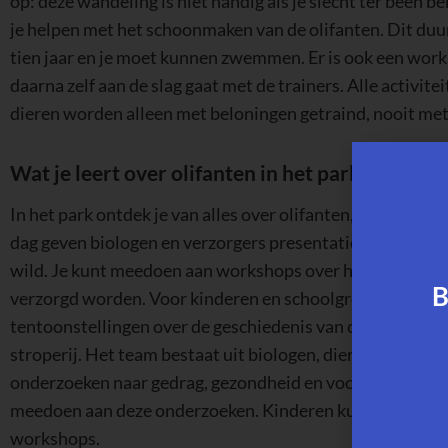
tien jaar en je moet kunnen zwemmen. Er is ook een works
daarna zelf aan de slag gaat met de trainers. Alle activi
dieren worden alleen met beloningen getraind, nooit me
Wat je leert over olifanten in het park
In het park ontdek je van alles over olifanten, hun leefg
dag geven biologen en verzorgers presentaties over olifa
wild. Je kunt meedoen aan workshops over hoe olifanten
verzorgd worden. Voor kinderen en schoolgroepen zijn er 
tentoonstellingen over de geschiedenis van olifanten, hu
stroperij. Het team bestaat uit biologen, dierenartsen en
onderzoeken naar gedrag, gezondheid en voortplanting van
meedoen aan deze onderzoeken. Kinderen kunnen meedoe
workshops.