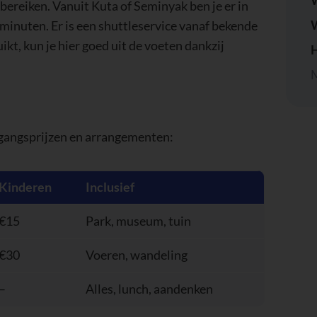
W
 minuten. Er is een shuttleservice vanaf bekende
uikt, kun je hier goed uit de voeten dankzij
H
M
egangsprijzen en arrangementen:
Kinderen
Inclusief
€15
Park, museum, tuin
€30
Voeren, wandeling
–
Alles, lunch, aandenken
€45 voor volwassenen, €30 voor kinderen) mag je