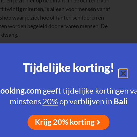
hop waar je ziet hoe olifanten schilderen en
Krijg 20% korting
teiten worden begeleid door ervaren mensen. De
t dwang.
ebied en de uitdagingen van natuurbehoud. Elke
ntengedrag, verzorging en bedreigingen in het
 communiceren, wat ze eten en hoe ze medisch
speciale programma’s. Je vindt er interactieve
n rol in de Balinese cultuur en problemen zoals
 ervaren verzorgers. Er lopen verschillende
 olifanten. Soms kun je als bezoeker zelfs
n aan rondleidingen, speurtochten en