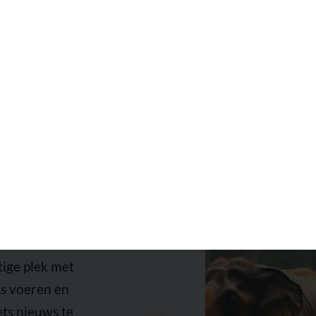
rk in Bali:
anten echt
tige plek met
ls voeren en
iets nieuws te
Olifanten krijgen liefdevoll
 worden. Wil