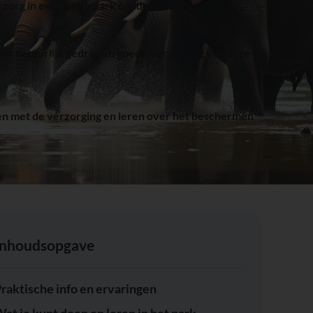
or natuurlijk gedrag en goede verzorging van deze
 met de verzorging en leren over het beschermen
Inhoudsopgave
raktische info en ervaringen
at je kunt doen en leren in het park