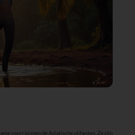
ame soort binnen de Aziatische olifanten. Ze zijn
hun huid is iets lichter van kleur. Vrouwtjes