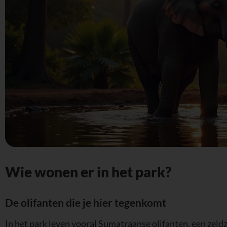
Wie wonen er in het park?
De olifanten die je hier tegenkomt
In het park leven vooral Sumatraanse olifanten, een zeldz
wat kleiner en lichter dan andere Aziatische olifanten en 