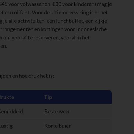
 een olifant. Voor de ultieme ervaring is er het
 alle activiteiten, een lunchbuffet, een kijkje
sarrangementen en kortingen voor Indonesische
m om vooraf te reserveren, vooral in het
ren.
ijden en hoe druk het is:
Drukte
Tip
Gemiddeld
Beste weer
ustig
Korte buien
Druk
Hoogseizoen