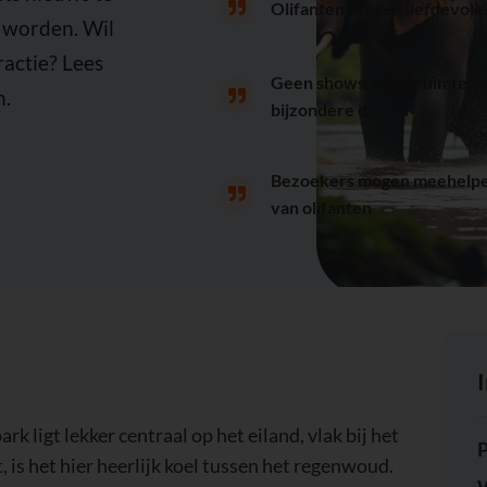
ractie? Lees
Geen shows, maar ruimte vo
n.
bijzondere dieren
Bezoekers mogen meehelpen
van olifanten
ark ligt lekker centraal op het eiland, vlak bij het
P
 is het hier heerlijk koel tussen het regenwoud.
W
e bereiken. Vanuit Kuta of Seminyak ben je er in