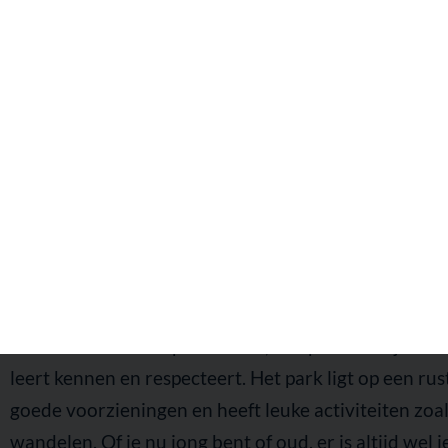
Balitourism.nl
Een bezoek aan het olifantenpa
wat kun je verwachten?
Ontdek het Bali Elephant Park, een plek waar je olif
leert kennen en respecteert. Het park ligt op een rus
goede voorzieningen en heeft leuke activiteiten zoa
wandelen. Of je nu jong bent of oud, er is altijd wel 
leren over deze slimme dieren en hoe ze beschermd