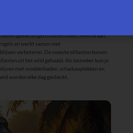
arbij het welzijn van de olifanten altijd voorop
e dieren gekke dingen moeten doen. Alles draait
e regels en werkt samen met
blijven verbeteren. De meeste olifanten komen
ifanten uit het wild gehaald. Als bezoeker kun je
verblijven met modderbaden, schaduwplekken en
eid worden elke dag gecheckt.