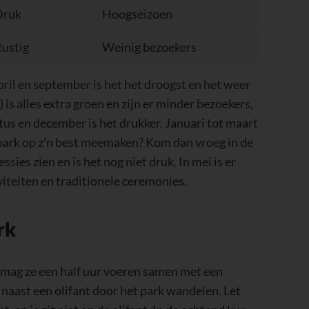
ustig
Weinig bezoekers
pril en september is het het droogst en het weer
 is alles extra groen en zijn er minder bezoekers,
stus en december is het drukker. Januari tot maart
t park op z’n best meemaken? Kom dan vroeg in de
sies zien en is het nog niet druk. In mei is er
iteiten en traditionele ceremonies.
rk
Tijdelijke korting!
Je mag ze een half uur voeren samen met een
ooking.com
geeft tijdelijke kortingen v
er naast een olifant door het park wandelen. Let
t, en je zit niet op de olifant. In de ochtend kun
minstens
20%
op verblijven in
Bali
rt twintig minuten, is alleen voor mensen vanaf