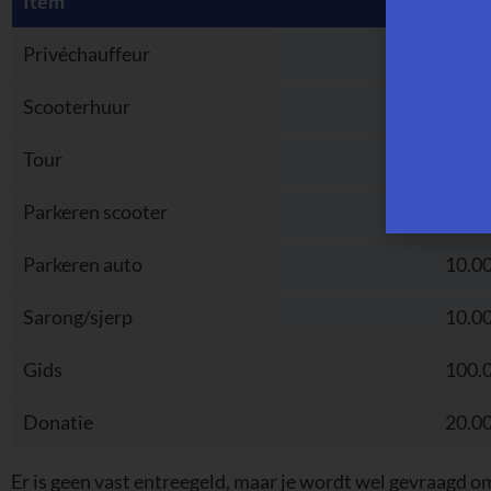
Item
Prijs
Privéchauffeur
600.
Scooterhuur
80.0
Tour
400.
Parkeren scooter
5.00
Parkeren auto
10.0
Sarong/sjerp
10.0
Gids
100.
Donatie
20.0
Er is geen vast entreegeld, maar je wordt wel gevraagd o