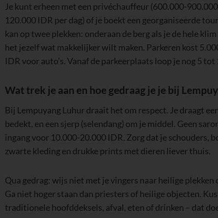
Je kunt erheen met een privéchauffeur (600.000-900.000 
120.000 IDR per dag) of je boekt een georganiseerde tou
kan op twee plekken: onderaan de berg als je de hele klim 
het jezelf wat makkelijker wilt maken. Parkeren kost 5.
IDR voor auto’s. Vanaf de parkeerplaats loop je nog 5 tot
Wat trek je aan en hoe gedraag je je bij Lempu
Bij Lempuyang Luhur draait het om respect. Je draagt een 
bedekt, en een sjerp (selendang) om je middel. Geen sarong
ingang voor 10.000-20.000 IDR. Zorg dat je schouders, bo
zwarte kleding en drukke prints met dieren liever thuis.
Qua gedrag: wijs niet met je vingers naar heilige plekken o
Ga niet hoger staan dan priesters of heilige objecten. Ku
traditionele hoofddeksels, afval, eten of drinken – dat 