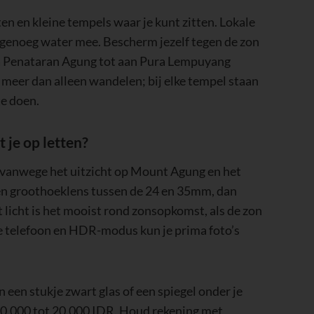
n en kleine tempels waar je kunt zitten. Lokale
 genoeg water mee. Bescherm jezelf tegen de zon
ura Penataran Agung tot aan Pura Lempuyang
 meer dan alleen wandelen; bij elke tempel staan
te doen.
 je op letten?
 vanwege het uitzicht op Mount Agung en het
een groothoeklens tussen de 24 en 35mm, dan
t licht is het mooist rond zonsopkomst, als de zon
 je telefoon en HDR-modus kun je prima foto’s
 een stukje zwart glas of een spiegel onder je
 10.000 tot 20.000 IDR. Houd rekening met