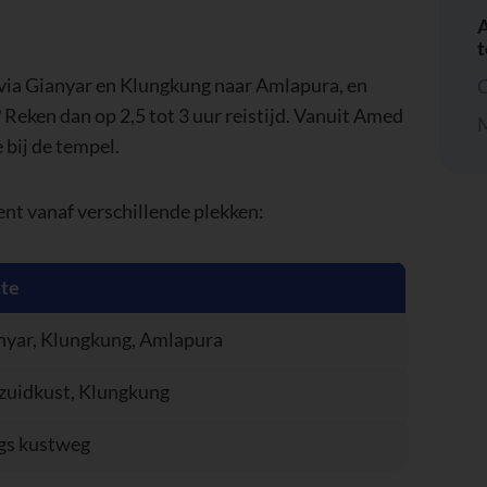
A
 via Gianyar en Klungkung naar Amlapura, en
C
 Reken dan op 2,5 tot 3 uur reistijd. Vanuit Amed
M
e bij de tempel.
ent vanaf verschillende plekken:
te
nyar, Klungkung, Amlapura
 zuidkust, Klungkung
gs kustweg