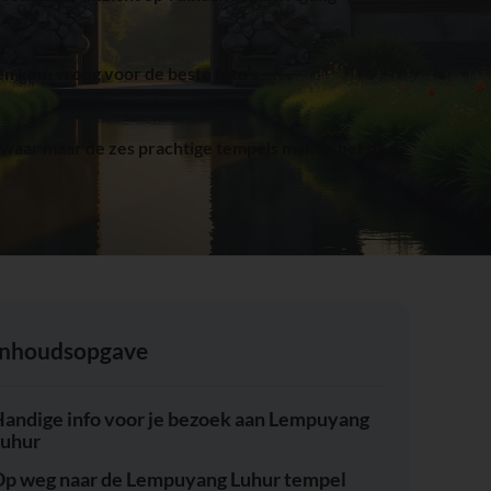
n kom vroeg voor de beste foto's
zwaar maar de zes prachtige tempels maken het de
Inhoudsopgave
andige info voor je bezoek aan Lempuyang
Luhur
p weg naar de Lempuyang Luhur tempel