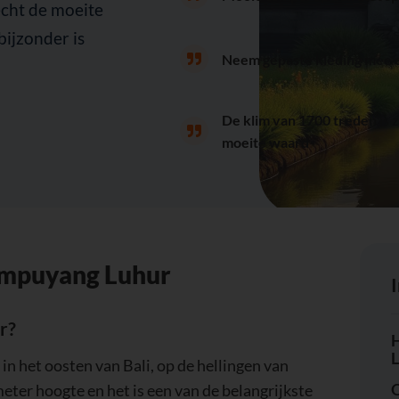
echt de moeite
ijzonder is
Neem gepaste kleding mee e
De klim van 1700 treden is 
moeite waard
Lempuyang Luhur
r?
H
in het oosten van Bali, op de hellingen van
O
ter hoogte en het is een van de belangrijkste