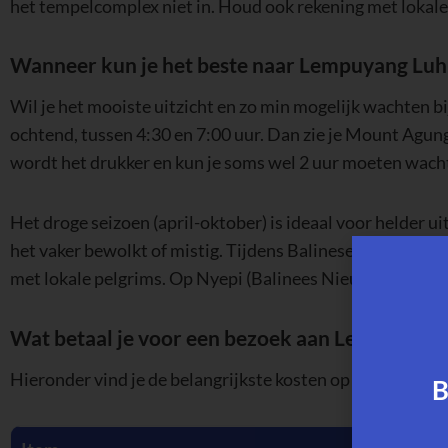
het tempelcomplex niet in. Houd ook rekening met lokale
Wanneer kun je het beste naar Lempuyang Luh
Wil je het mooiste uitzicht en zo min mogelijk wachten b
ochtend, tussen 4:30 en 7:00 uur. Dan zie je Mount Agung 
wordt het drukker en kun je soms wel 2 uur moeten wacht
Het droge seizoen (april-oktober) is ideaal voor helder u
het vaker bewolkt of mistig. Tijdens Balinese feestdagen
met lokale pelgrims. Op Nyepi (Balinees Nieuwjaar) is d
Wat betaal je voor een bezoek aan Lempuyang
Hieronder vind je de belangrijkste kosten op een rij:
B