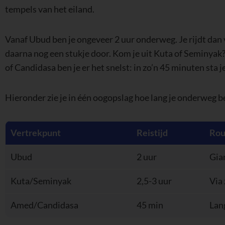
tempels van het eiland.
Vanaf Ubud ben je ongeveer 2 uur onderweg. Je rijdt dan
daarna nog een stukje door. Kom je uit Kuta of Seminyak?
of Candidasa ben je er het snelst: in zo’n 45 minuten sta j
Hieronder zie je in één oogopslag hoe lang je onderweg b
Vertrekpunt
Reistijd
Rou
Ubud
2 uur
Gia
Kuta/Seminyak
2,5-3 uur
Via
Amed/Candidasa
45 min
Lan