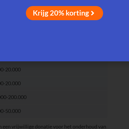
 (IDR)
Krijg 20% korting
000-900.000
00-120.000
000-1.200.000
0-10.000
00-20.000
00-20.000
000-200.000
00-50.000
m een vrijwillige donatie voor het onderhoud van