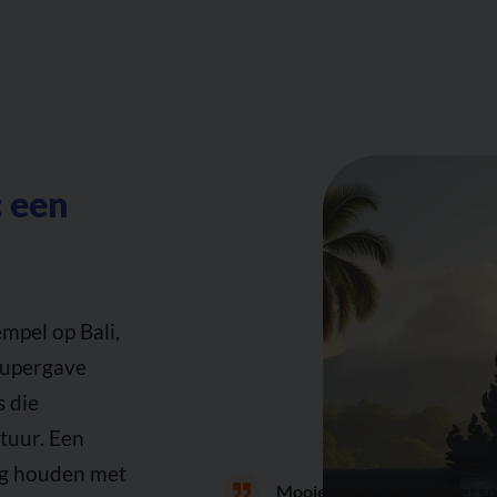
 een
mpel op Bali,
supergave
s die
tuur. Een
ng houden met
Mooie tempel op Bali met sp