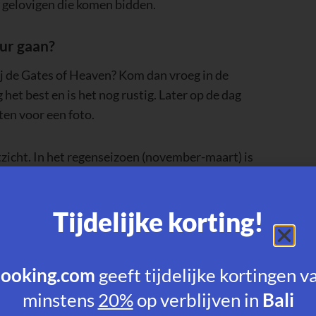
 gelovigen die komen bidden.
ur gaan?
ij de Gates of Heaven? Kom dan vroeg in de
het best en is het nog rustig. Later op de dag
en voor een foto.
itzicht. In het regenseizoen (november-maart) is
 zoals Galungan en Kuningan is het extra druk
e tempel helemaal gesloten.
Tijdelijke korting!
 Luhur?
ooking.com
geeft tijdelijke kortingen v
minstens
20%
op verblijven in
Bali