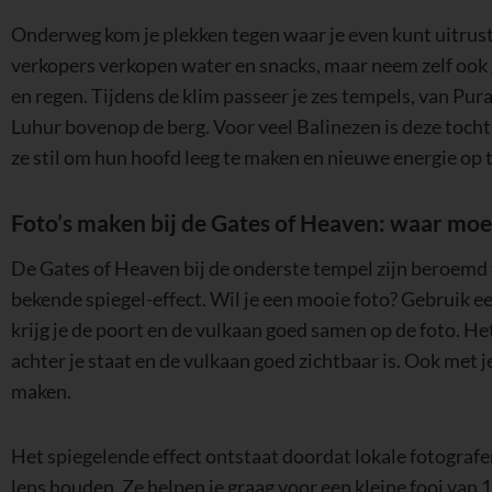
Onderweg kom je plekken tegen waar je even kunt uitruste
verkopers verkopen water en snacks, maar neem zelf ook
en regen. Tijdens de klim passeer je zes tempels, van P
Luhur bovenop de berg. Voor veel Balinezen is deze tocht
ze stil om hun hoofd leeg te maken en nieuwe energie op 
Foto’s maken bij de Gates of Heaven: waar moet
De Gates of Heaven bij de onderste tempel zijn beroemd
bekende spiegel-effect. Wil je een mooie foto? Gebruik 
krijg je de poort en de vulkaan goed samen op de foto. He
achter je staat en de vulkaan goed zichtbaar is. Ook met
maken.
Het spiegelende effect ontstaat doordat lokale fotografen
lens houden. Ze helpen je graag voor een kleine fooi van