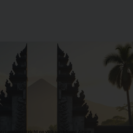
ectaculair uitzicht op vulkaan Mount Agung