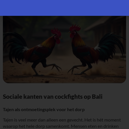
Sociale kanten van cockfights op Bali
Tajen als ontmoetingsplek voor het dorp
Tajen is veel meer dan alleen een gevecht. Het is hét moment
waarop het hele dorp samenkomt. Mensen eten en drinken