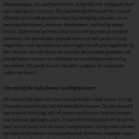
De pemangku, de spirituele leider, zorgt dat het religieuze deel
van tajen goed verloopt. Zijn aanwezigheid maakt het ritueel
officieel. Voor het gevecht voert hij reinigingsrituelen uit en
besprenkelt hanen, arena en deelnemers met heilig water
(tirta). Tijdens het gevecht bidt hij om de geesten gunstig te
stemmen. De pemangku bepaalt wanneer het gevecht mag
beginnen, vaak op basis van astrologie. Na afloop begeleidt hij
het offeren van het bloed en spreekt afsluitende gebeden uit
om de balans tussen de zichtbare en onzichtbare wereld te
herstellen. Hij zorgt ervoor dat alles volgens de religieuze
regels verloopt.
Uitrusting die bij Balinese cockfights hoort
De spullen bij tajen zijn met zorg gemaakt, vaak lokaal. De taji
(metalen sporen) zijn het belangrijkste wapen. Ze zijn meestal
van staal of messing, vijf tot zeven centimeter lang en hebben
een scherpe, gebogen punt. Ze worden met katoenen draad en
hars aan de poot van de haan vastgemaakt, stevig maar zonder
de haan te hinderen. Gespecialiseerde Balinese smeden maken