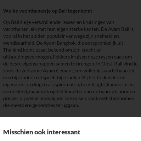
Welke vechthanen je op Bali tegenkomt
Op Bali zie je verschillende rassen en kruisingen van
vechthanen, elk met hun eigen sterke kanten. De Ayam Bali is
vooral in het zuiden populair vanwege zijn snelheid en
wendbaarheid. De Ayam Bangkok, die oorspronkelijk uit
Thailand komt, staat bekend om zijn kracht en
uithoudingsvermogen. Fokkers kruisen deze rassen vaak om
de beste eigenschappen samen te brengen. In Oost-Bali vind je
soms de zeldzame Ayam Cemani, een volledig zwarte haan die
een bijzondere rol speelt bij rituelen. Bij het fokken letten
eigenaren op dingen als spiermassa, beenlengte, kamvorm en
verenkleed, maar ook op het karakter van de haan. Ze houden
precies bij welke bloedlijnen ze kruisen, vaak met stambomen
die meerdere generaties teruggaan.
Misschien ook interessant