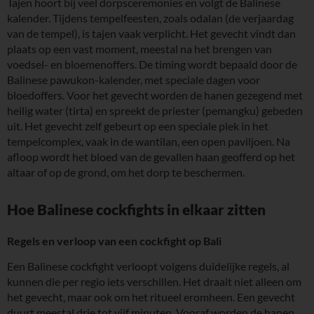
Tajen hoort bij veel dorpsceremonies en volgt de Balinese
kalender. Tijdens tempelfeesten, zoals odalan (de verjaardag
van de tempel), is tajen vaak verplicht. Het gevecht vindt dan
plaats op een vast moment, meestal na het brengen van
voedsel- en bloemenoffers. De timing wordt bepaald door de
Balinese pawukon-kalender, met speciale dagen voor
bloedoffers. Voor het gevecht worden de hanen gezegend met
heilig water (tirta) en spreekt de priester (pemangku) gebeden
uit. Het gevecht zelf gebeurt op een speciale plek in het
tempelcomplex, vaak in de wantilan, een open paviljoen. Na
afloop wordt het bloed van de gevallen haan geofferd op het
altaar of op de grond, om het dorp te beschermen.
Hoe Balinese cockfights in elkaar zitten
Regels en verloop van een cockfight op Bali
Een Balinese cockfight verloopt volgens duidelijke regels, al
kunnen die per regio iets verschillen. Het draait niet alleen om
het gevecht, maar ook om het ritueel eromheen. Een gevecht
duurt meestal drie tot vijf minuten. Vooraf worden de hanen