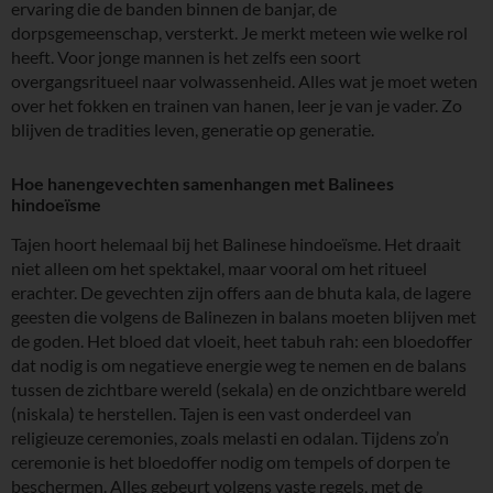
ervaring die de banden binnen de banjar, de
dorpsgemeenschap, versterkt. Je merkt meteen wie welke rol
heeft. Voor jonge mannen is het zelfs een soort
overgangsritueel naar volwassenheid. Alles wat je moet weten
over het fokken en trainen van hanen, leer je van je vader. Zo
blijven de tradities leven, generatie op generatie.
Hoe hanengevechten samenhangen met Balinees
hindoeïsme
Tajen hoort helemaal bij het Balinese hindoeïsme. Het draait
niet alleen om het spektakel, maar vooral om het ritueel
erachter. De gevechten zijn offers aan de bhuta kala, de lagere
geesten die volgens de Balinezen in balans moeten blijven met
de goden. Het bloed dat vloeit, heet tabuh rah: een bloedoffer
dat nodig is om negatieve energie weg te nemen en de balans
tussen de zichtbare wereld (sekala) en de onzichtbare wereld
(niskala) te herstellen. Tajen is een vast onderdeel van
religieuze ceremonies, zoals melasti en odalan. Tijdens zo’n
ceremonie is het bloedoffer nodig om tempels of dorpen te
beschermen. Alles gebeurt volgens vaste regels, met de