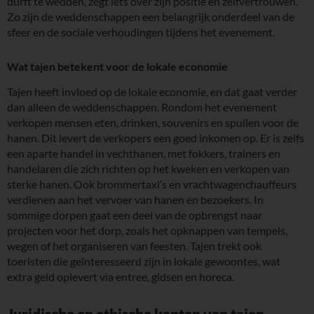
durft te wedden, zegt iets over zijn positie en zelfvertrouwen.
Zo zijn de weddenschappen een belangrijk onderdeel van de
sfeer en de sociale verhoudingen tijdens het evenement.
Wat tajen betekent voor de lokale economie
Tajen heeft invloed op de lokale economie, en dat gaat verder
dan alleen de weddenschappen. Rondom het evenement
verkopen mensen eten, drinken, souvenirs en spullen voor de
hanen. Dit levert de verkopers een goed inkomen op. Er is zelfs
een aparte handel in vechthanen, met fokkers, trainers en
handelaren die zich richten op het kweken en verkopen van
sterke hanen. Ook brommertaxi’s en vrachtwagenchauffeurs
verdienen aan het vervoer van hanen en bezoekers. In
sommige dorpen gaat een deel van de opbrengst naar
projecten voor het dorp, zoals het opknappen van tempels,
wegen of het organiseren van feesten. Tajen trekt ook
toeristen die geïnteresseerd zijn in lokale gewoontes, wat
extra geld oplevert via entree, gidsen en horeca.
Juridische en ethische kanten van tajen