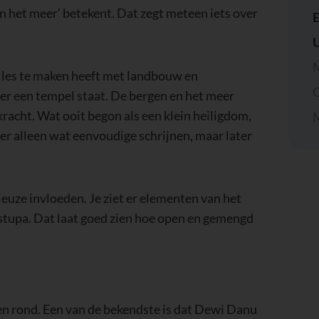
an het meer’ betekent. Dat zegt meteen iets over
E
U
M
lles te maken heeft met landbouw en
O
hier een tempel staat. De bergen en het meer
racht. Wat ooit begon als een klein heiligdom,
M
 er alleen wat eenvoudige schrijnen, maar later
ieuze invloeden. Je ziet er elementen van het
tupa. Dat laat goed zien hoe open en gemengd
en rond. Een van de bekendste is dat Dewi Danu