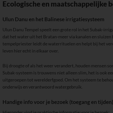
Ecologische en maatschappelijke b
Ulun Danu en het Balinese irrigatiesysteem
Ulun Danu Tempel speelt een grote rol in het Subak-irrig
dat het water uit het Bratan-meer via kanalen en sluizen 
tempelpriester leidt de waterrituelen en helpt bij het ver
leven hier echt in elkaar over.
Bij droogte of als het weer verandert, houden mensen so
Subak-systeem is trouwens niet alleen slim, het is ook
uitgeroepen tot werelderfgoed. Om het systeem te behoude
onderwijs en verantwoord watergebruik.
Handige info voor je bezoek (toegang en tijden
Hieronder vind je praktische informatie voor je bezoek: