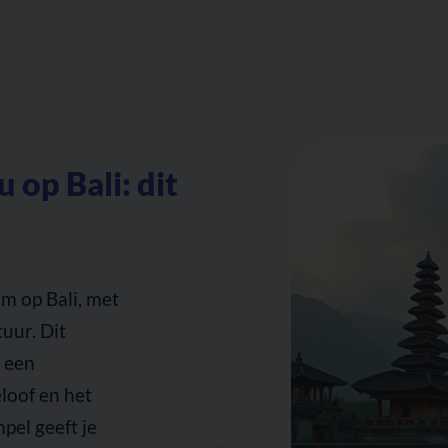
op Bali: dit
um op Bali, met
uur. Dit
d een
eloof en het
pel geeft je