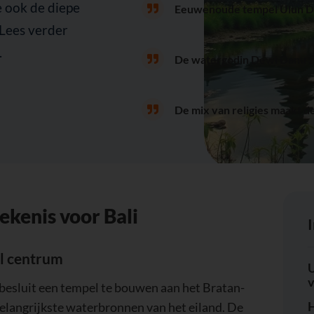
je ook de diepe
Eeuwenoude tempel Ulun Da
 Lees verder
.
De watergodin Dewi Danu zo
De mix van religies maakt d
ekenis voor Bali
el centrum
U
v
 besluit een tempel te bouwen aan het Bratan-
H
belangrijkste waterbronnen van het eiland. De