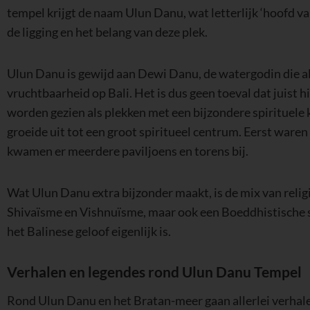
tempel krijgt de naam Ulun Danu, wat letterlijk ‘hoofd v
de ligging en het belang van deze plek.
Ulun Danu is gewijd aan Dewi Danu, de watergodin die a
vruchtbaarheid op Bali. Het is dus geen toeval dat juist 
worden gezien als plekken met een bijzondere spirituele k
groeide uit tot een groot spiritueel centrum. Eerst waren
kwamen er meerdere paviljoens en torens bij.
Wat Ulun Danu extra bijzonder maakt, is de mix van relig
Shivaïsme en Vishnuïsme, maar ook een Boeddhistische s
het Balinese geloof eigenlijk is.
Verhalen en legendes rond Ulun Danu Tempel
Rond Ulun Danu en het Bratan-meer gaan allerlei verhal