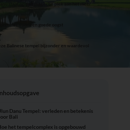
nu staat op een magische plek aan het meer
rgt hier voor een goede oogst
eze Balinese tempel bijzonder en waardevol
Inhoudsopgave
lun Danu Tempel: verleden en betekenis
oor Bali
oe het tempelcomplex is opgebouwd