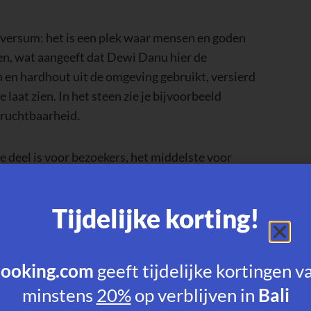
iversum: het is een plek waar mensen en goden
en, wat aangeeft dat Dewi Danu hier de
n en hardhout uit de omgeving gebruikt, versierd
laat zien. In het steen zie je bijvoorbeeld
ruchtbaarheid.
e deel is voor bezoekers, het middelste voor
kijk je uit op de heilige berg Gunung Catur, wat
treept.
Tijdelijke korting!
igdommen en hun betekenis:
ooking.com
geeft tijdelijke kortingen v
minstens
20%
op verblijven in
Bali