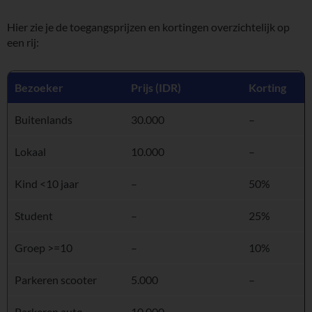
Hier zie je de toegangsprijzen en kortingen overzichtelijk op
een rij:
Bezoeker
Prijs (IDR)
Korting
Buitenlands
30.000
–
Lokaal
10.000
–
Kind <10 jaar
–
50%
Student
–
25%
Groep >=10
–
10%
Parkeren scooter
5.000
–
Parkeren auto
10.000
–