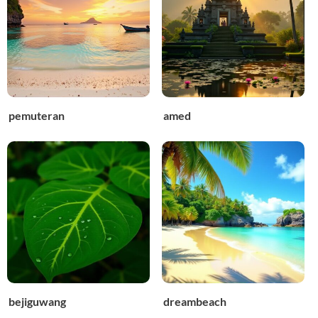
pemuteran
amed
bejiguwang
dreambeach