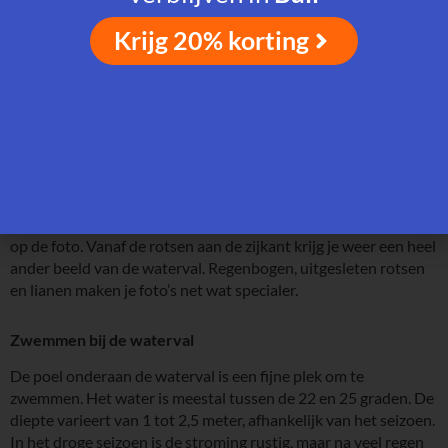
Uitzicht en plekken om foto’s te maken
Krijg 20% korting
Rond Penida Waterval zijn verschillende plekken waar je een
mooi uitzicht hebt. Bovenaan kijk je uit over de omgeving,
halverwege het pad zie je de vallei en beneden sta je vlak bij
het vallende water. Het licht verandert gedurende de dag: in de
ochtend zijn de schaduwen zacht, rond het middaguur zijn de
kleuren fel en aan het eind van de middag kun je soms een
regenboog zien in het opspattende water. Met een statief en
een langere sluitertijd maak je het stromende water extra mooi
op de foto. Vanaf de rotsen aan de zijkant krijg je weer een heel
ander beeld van de waterval. Regenbogen, uitgesleten rotsen
en lianen maken je foto’s net wat specialer.
Zwemmen bij de waterval
De poel onderaan de waterval is een fijne plek om te
zwemmen. Het water is meestal tussen de 22 en 25 graden. De
diepte varieert van 1 tot 2,5 meter, afhankelijk van het seizoen.
In het droge seizoen is de stroming rustig, maar na veel regen