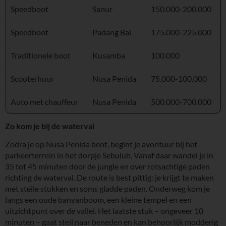
Speedboot
Sanur
150.000-200.000
Speedboot
Padang Bai
175.000-225.000
Traditionele boot
Kusamba
100.000
Scooterhuur
Nusa Penida
75.000-100.000
Auto met chauffeur
Nusa Penida
500.000-700.000
Zo kom je bij de waterval
Zodra je op Nusa Penida bent, begint je avontuur bij het
parkeerterrein in het dorpje Sebuluh. Vanaf daar wandel je in
35 tot 45 minuten door de jungle en over rotsachtige paden
richting de waterval. De route is best pittig: je krijgt te maken
met steile stukken en soms gladde paden. Onderweg kom je
langs een oude banyanboom, een kleine tempel en een
uitzichtpunt over de vallei. Het laatste stuk – ongeveer 10
minuten – gaat steil naar beneden en kan behoorlijk modderig