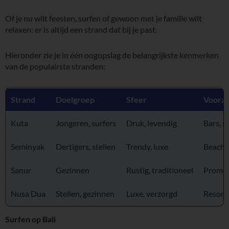
Of je nu wilt feesten, surfen of gewoon met je familie wilt
relaxen: er is altijd een strand dat bij je past.
Hieronder zie je in één oogopslag de belangrijkste kenmerken
van de populairste stranden:
Strand
Doelgroep
Sfeer
Voorzi
Kuta
Jongeren, surfers
Druk, levendig
Bars, s
Seminyak
Dertigers, stellen
Trendy, luxe
Beachcl
Sanur
Gezinnen
Rustig, traditioneel
Promen
Nusa Dua
Stellen, gezinnen
Luxe, verzorgd
Resorts
Surfen op Bali