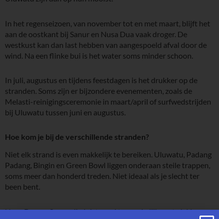
In het regenseizoen, van november tot en met maart, blijft het
aan de oostkant bij Sanur en Nusa Dua vaak droger. De
westkust kan dan last hebben van aangespoeld afval door de
wind. Na een flinke bui is het water soms minder schoon.
In juli, augustus en tijdens feestdagen is het drukker op de
stranden. Soms zijn er bijzondere evenementen, zoals de
Melasti-reinigingsceremonie in maart/april of surfwedstrijden
bij Uluwatu tussen juni en augustus.
Hoe kom je bij de verschillende stranden?
Niet elk strand is even makkelijk te bereiken. Uluwatu, Padang
Padang, Bingin en Green Bowl liggen onderaan steile trappen,
soms meer dan honderd treden. Niet ideaal als je slecht ter
been bent.
Nusa Dua en Sanur zijn juist goed toegankelijk, met vlakke