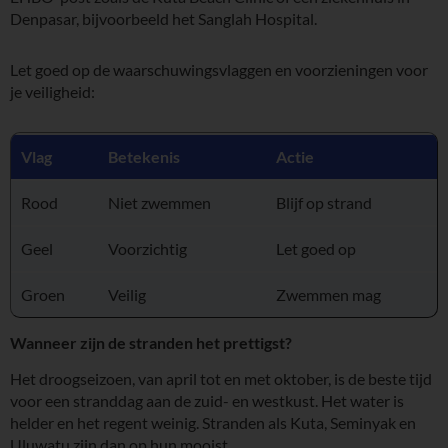
Denpasar, bijvoorbeeld het Sanglah Hospital.
Let goed op de waarschuwingsvlaggen en voorzieningen voor
je veiligheid:
Vlag
Betekenis
Actie
Rood
Niet zwemmen
Blijf op strand
Geel
Voorzichtig
Let goed op
Groen
Veilig
Zwemmen mag
Wanneer zijn de stranden het prettigst?
Het droogseizoen, van april tot en met oktober, is de beste tijd
voor een stranddag aan de zuid- en westkust. Het water is
helder en het regent weinig. Stranden als Kuta, Seminyak en
Uluwatu zijn dan op hun mooist.