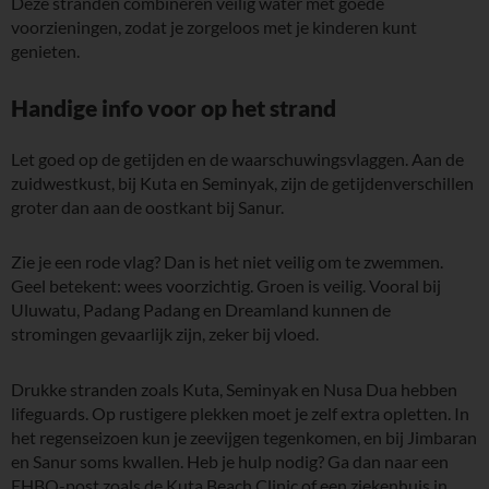
Deze stranden combineren veilig water met goede
voorzieningen, zodat je zorgeloos met je kinderen kunt
genieten.
Handige info voor op het strand
Let goed op de getijden en de waarschuwingsvlaggen. Aan de
zuidwestkust, bij Kuta en Seminyak, zijn de getijdenverschillen
groter dan aan de oostkant bij Sanur.
Zie je een rode vlag? Dan is het niet veilig om te zwemmen.
Geel betekent: wees voorzichtig. Groen is veilig. Vooral bij
Uluwatu, Padang Padang en Dreamland kunnen de
stromingen gevaarlijk zijn, zeker bij vloed.
Drukke stranden zoals Kuta, Seminyak en Nusa Dua hebben
lifeguards. Op rustigere plekken moet je zelf extra opletten. In
het regenseizoen kun je zeevijgen tegenkomen, en bij Jimbaran
en Sanur soms kwallen. Heb je hulp nodig? Ga dan naar een
EHBO-post zoals de Kuta Beach Clinic of een ziekenhuis in