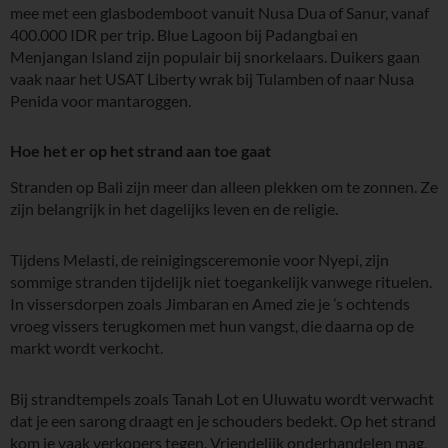
mee met een glasbodemboot vanuit Nusa Dua of Sanur, vanaf
400.000 IDR per trip. Blue Lagoon bij Padangbai en
Menjangan Island zijn populair bij snorkelaars. Duikers gaan
vaak naar het USAT Liberty wrak bij Tulamben of naar Nusa
Penida voor mantaroggen.
Hoe het er op het strand aan toe gaat
Stranden op Bali zijn meer dan alleen plekken om te zonnen. Ze
zijn belangrijk in het dagelijks leven en de religie.
Tijdens Melasti, de reinigingsceremonie voor Nyepi, zijn
sommige stranden tijdelijk niet toegankelijk vanwege rituelen.
In vissersdorpen zoals Jimbaran en Amed zie je ’s ochtends
vroeg vissers terugkomen met hun vangst, die daarna op de
markt wordt verkocht.
Bij strandtempels zoals Tanah Lot en Uluwatu wordt verwacht
dat je een sarong draagt en je schouders bedekt. Op het strand
kom je vaak verkopers tegen. Vriendelijk onderhandelen mag,