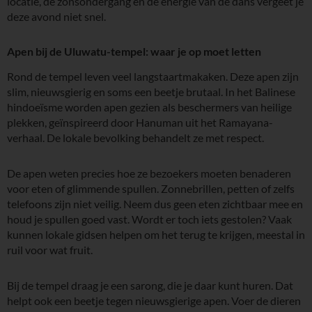
locatie, de zonsondergang en de energie van de dans vergeet je
deze avond niet snel.
Apen bij de Uluwatu-tempel: waar je op moet letten
Rond de tempel leven veel langstaartmakaken. Deze apen zijn
slim, nieuwsgierig en soms een beetje brutaal. In het Balinese
hindoeïsme worden apen gezien als beschermers van heilige
plekken, geïnspireerd door Hanuman uit het Ramayana-
verhaal. De lokale bevolking behandelt ze met respect.
De apen weten precies hoe ze bezoekers moeten benaderen
voor eten of glimmende spullen. Zonnebrillen, petten of zelfs
telefoons zijn niet veilig. Neem dus geen eten zichtbaar mee en
houd je spullen goed vast. Wordt er toch iets gestolen? Vaak
kunnen lokale gidsen helpen om het terug te krijgen, meestal in
ruil voor wat fruit.
Bij de tempel draag je een sarong, die je daar kunt huren. Dat
helpt ook een beetje tegen nieuwsgierige apen. Voer de dieren