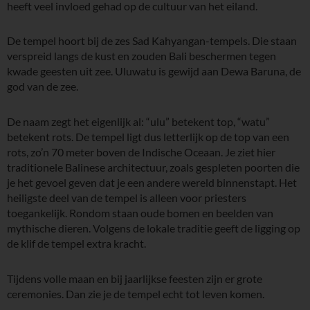
heeft veel invloed gehad op de cultuur van het eiland.
De tempel hoort bij de zes Sad Kahyangan-tempels. Die staan
verspreid langs de kust en zouden Bali beschermen tegen
kwade geesten uit zee. Uluwatu is gewijd aan Dewa Baruna, de
god van de zee.
De naam zegt het eigenlijk al: “ulu” betekent top, “watu”
betekent rots. De tempel ligt dus letterlijk op de top van een
rots, zo’n 70 meter boven de Indische Oceaan. Je ziet hier
traditionele Balinese architectuur, zoals gespleten poorten die
je het gevoel geven dat je een andere wereld binnenstapt. Het
heiligste deel van de tempel is alleen voor priesters
toegankelijk. Rondom staan oude bomen en beelden van
mythische dieren. Volgens de lokale traditie geeft de ligging op
de klif de tempel extra kracht.
Tijdens volle maan en bij jaarlijkse feesten zijn er grote
ceremonies. Dan zie je de tempel echt tot leven komen.