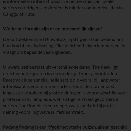
is informeel en internationaal. Je ziet een mix van lokale
surfers en reizigers, en de sfeer is minder commercieel dan in
Canggu of Kuta.
Welke surfbreaks zijn er en hoe moeilijk zijn ze?
De surfplekken rond Uluwatu zijn pittig en staan bekend om
hun kracht en afwisseling. Elke plek heeft eigen kenmerken en
vraagt om bepaalde vaardigheden.
Uluwatu zelf bestaat uit verschillende delen. The Peak ligt
direct voor de grot en is een sterke golf voor gevorderden.
Racetrack is een snelle, holle sectie die vooral bij laag water
interessant is voor ervaren surfers. Outside Corner biedt
lange, sterke golven bij grote deining en is vooral geschikt voor
professionals. Temples is wat rustiger en trekt gevorderde
surfers. The Bombie is een diepe, zware golf die bij grote
deining vooral big wave surfers aantrekt.
Padang Padang is een rifgolf met sterke buizen, alleen geschikt