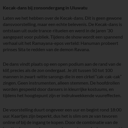
Kecak-dans bij zonsondergang in Uluwatu
Laten we het hebben over de Kecak-dans. Dit is geen gewone
dansvoorstelling, maar een echte belevenis. De Kecak-dans is
ontstaan uit oude trance-rituelen en werd in de jaren ’30
aangepast voor publiek. Tijdens de show wordt een spannend
verhaal uit het Ramayana-epos verteld: Hanuman probeert
prinses Sita te redden van de demon Ravana.
De dans vindt plaats op een open podium aan de rand van de
klif, precies als de zon ondergaat. Je zit tussen 50 tot 100
mannen in zwart-witte sarongs die in een cirkel “cak-cak-cak”
zingen. Geen instrumenten, alleen stemmen. De hoofdrollen
worden gespeeld door dansers in kleurrijke kostuums, en
tijdens het hoogtepunt zijn er indrukwekkende vuureffecten.
De voorstelling duurt ongeveer een uur en begint rond 18:00
uur. Kaartjes zijn beperkt, dus het is slim om ze van tevoren
online of bij de ingang te kopen. Door de combinatie van de