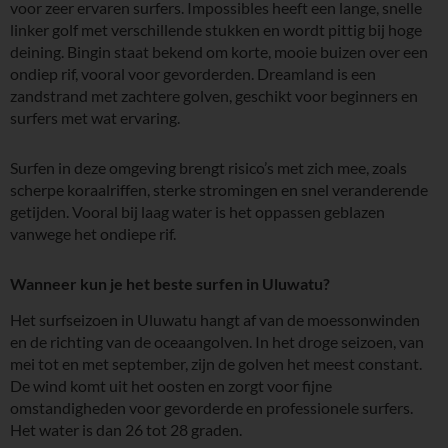
voor zeer ervaren surfers. Impossibles heeft een lange, snelle
linker golf met verschillende stukken en wordt pittig bij hoge
deining. Bingin staat bekend om korte, mooie buizen over een
ondiep rif, vooral voor gevorderden. Dreamland is een
zandstrand met zachtere golven, geschikt voor beginners en
surfers met wat ervaring.
Surfen in deze omgeving brengt risico’s met zich mee, zoals
scherpe koraalriffen, sterke stromingen en snel veranderende
getijden. Vooral bij laag water is het oppassen geblazen
vanwege het ondiepe rif.
Wanneer kun je het beste surfen in Uluwatu?
Het surfseizoen in Uluwatu hangt af van de moessonwinden
en de richting van de oceaangolven. In het droge seizoen, van
mei tot en met september, zijn de golven het meest constant.
De wind komt uit het oosten en zorgt voor fijne
omstandigheden voor gevorderde en professionele surfers.
Het water is dan 26 tot 28 graden.