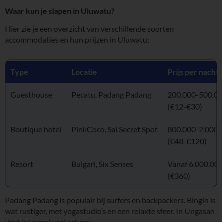
Waar kun je slapen in Uluwatu?
Hier zie je een overzicht van verschillende soorten
accommodaties en hun prijzen in Uluwatu:
Type
Locatie
Prijs per nacht
Guesthouse
Pecatu, Padang Padang
200.000-500.0
(€12-€30)
Boutique hotel
PinkCoco, Sal Secret Spot
800.000-2.000.
(€48-€120)
Resort
Bulgari, Six Senses
Vanaf 6.000.00
(€360)
Padang Padang is populair bij surfers en backpackers. Bingin is
wat rustiger, met yogastudio’s en een relaxte sfeer. In Ungasan
vind je vooral veel privacy.